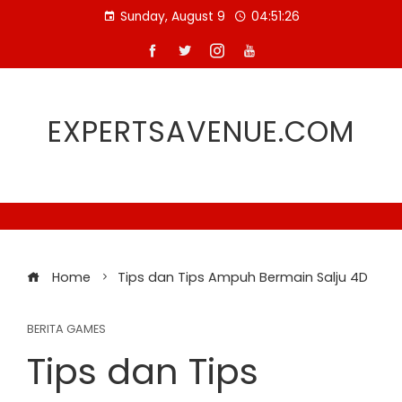
Skip
Sunday, August 9
04:51:26
to
content
EXPERTSAVENUE.COM
Home
Tips dan Tips Ampuh Bermain Salju 4D
BERITA GAMES
Tips dan Tips