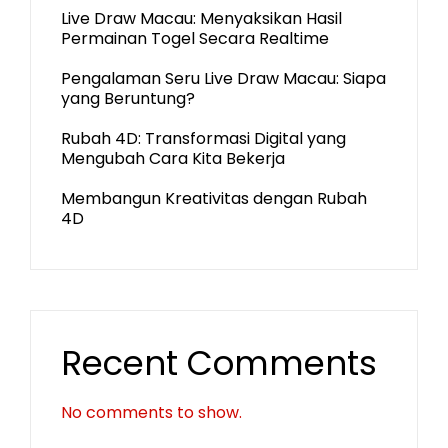
Live Draw Macau: Menyaksikan Hasil
Permainan Togel Secara Realtime
Pengalaman Seru Live Draw Macau: Siapa
yang Beruntung?
Rubah 4D: Transformasi Digital yang
Mengubah Cara Kita Bekerja
Membangun Kreativitas dengan Rubah
4D
Recent Comments
No comments to show.