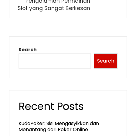
Pengalaman Permainan
Slot yang Sangat Berkesan
Search
Search
Recent Posts
KudaPoker: Sisi Mengasyikkan dan
Menantang dari Poker Online