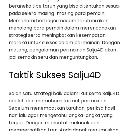
beraneka tipe taruh yang bisa ditentukan sesuai
pada selera masing-masing para pemain.
Memahami berbagai macam taruh ini akan
menolong para pemain dalam merencanakan
strategi serta meningkatkan kesempatan
mereka untuk sukses dalam permainan. Dengan
matang, pengalaman permainan Salju4D akan
jadi semakin seru dan menguntungkan.
Taktik Sukses Salju4D
Salah satu strategi baik dalam ikut serta Salju4D
adalah dari memahami format permainan.
Sebelum menempatkan taruhan, periksa hasil
nan lalu agar mengetahui angka-angka yang
terjadi. Dengan mencatat melacak dan
memperhatikan tren, Anda dapat merumuskan