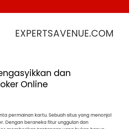
EXPERTSAVENUE.COM
Mengasyikkan dan
oker Online
inta permainan kartu. Sebuah situs yang menonjol
er. Dengan beraneka fitur unggulan dan