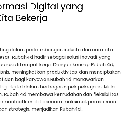
ormasi Digital yang
ta Bekerja
nting dalam perkembangan industri dan cara kita
sat, Rubah4d hadir sebagai solusi inovatif yang
borasi di tempat kerja. Dengan konsep Rubah 4d,
nis, meningkatkan produktivitas, dan menciptakan
efisien bagi karyawan.Rubah4d menawarkan
i digital dalam berbagai aspek pekerjaan. Mulai
m, Rubah 4d membawa kemudahan dan fleksibilitas
 memanfaatkan data secara maksimal, perusahaan
an strategis, menjadikan Rubah4d…