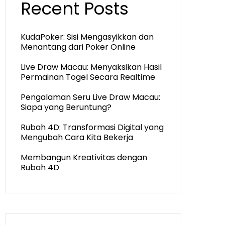
Recent Posts
KudaPoker: Sisi Mengasyikkan dan
Menantang dari Poker Online
Live Draw Macau: Menyaksikan Hasil
Permainan Togel Secara Realtime
Pengalaman Seru Live Draw Macau:
Siapa yang Beruntung?
Rubah 4D: Transformasi Digital yang
Mengubah Cara Kita Bekerja
Membangun Kreativitas dengan
Rubah 4D