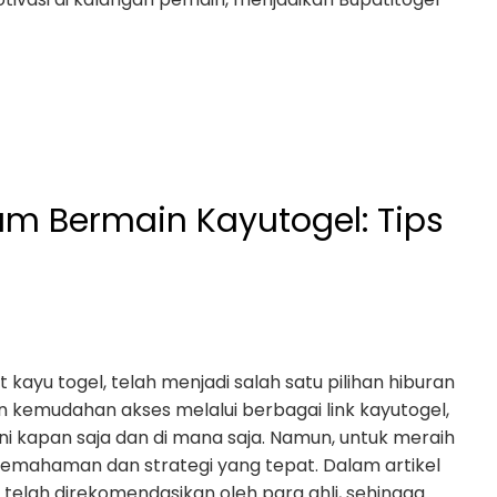
am Bermain Kayutogel: Tips
 kayu togel, telah menjadi salah satu pilihan hiburan
 kemudahan akses melalui berbagai link kayutogel,
i kapan saja dan di mana saja. Namun, untuk meraih
pemahaman dan strategi yang tepat. Dalam artikel
 telah direkomendasikan oleh para ahli, sehingga