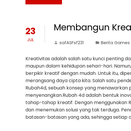
Membangun Kreat
23
JUL
safASFsf231
Berita Games
Kreativitas adalah salah satu kunci penting d
maupun dalam kehidupan sehari-hari. Namun
berpikir kreatif dengan mudah. Untuk itu, d
merangsang daya cipta kita. Salah satu pend
Rubah4d, sebuah konsep yang menawarkan pro
menyenangkan.Rubah 4d adalah bentuk inov
tahap-tahap kreatif. Dengan menggunakan Ru
dan menemukan solusi yang tak terduga. Pendek
batasan-batasan yang ada, sehingga setiap 