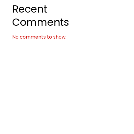
Recent
Comments
No comments to show.