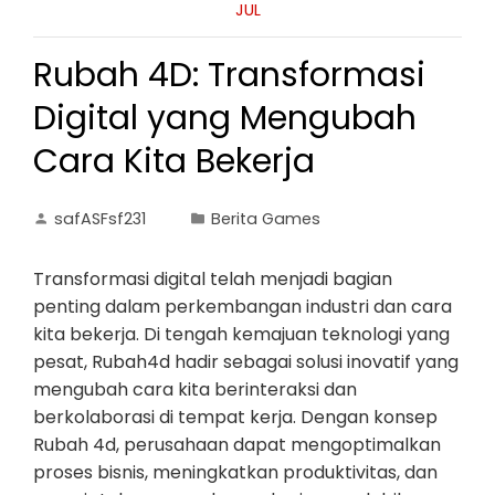
JUL
Rubah 4D: Transformasi
Digital yang Mengubah
Cara Kita Bekerja
safASFsf231
Berita Games
Transformasi digital telah menjadi bagian
penting dalam perkembangan industri dan cara
kita bekerja. Di tengah kemajuan teknologi yang
pesat, Rubah4d hadir sebagai solusi inovatif yang
mengubah cara kita berinteraksi dan
berkolaborasi di tempat kerja. Dengan konsep
Rubah 4d, perusahaan dapat mengoptimalkan
proses bisnis, meningkatkan produktivitas, dan