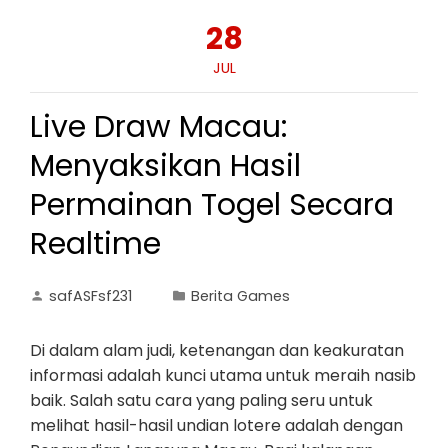
28
JUL
Live Draw Macau:
Menyaksikan Hasil
Permainan Togel Secara
Realtime
safASFsf231
Berita Games
Di dalam alam judi, ketenangan dan keakuratan
informasi adalah kunci utama untuk meraih nasib
baik. Salah satu cara yang paling seru untuk
melihat hasil-hasil undian lotere adalah dengan