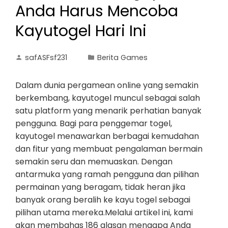
Anda Harus Mencoba
Kayutogel Hari Ini
safASFsf231
Berita Games
Dalam dunia pergamean online yang semakin
berkembang, kayutogel muncul sebagai salah
satu platform yang menarik perhatian banyak
pengguna. Bagi para penggemar togel,
kayutogel menawarkan berbagai kemudahan
dan fitur yang membuat pengalaman bermain
semakin seru dan memuaskan. Dengan
antarmuka yang ramah pengguna dan pilihan
permainan yang beragam, tidak heran jika
banyak orang beralih ke kayu togel sebagai
pilihan utama mereka.Melalui artikel ini, kami
akan membahas 186 alasan mengapa Anda