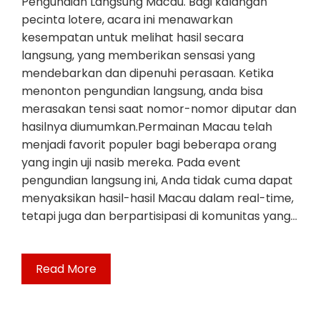
Pengundian Langsung Macau. Bagi kalangan
pecinta lotere, acara ini menawarkan
kesempatan untuk melihat hasil secara
langsung, yang memberikan sensasi yang
mendebarkan dan dipenuhi perasaan. Ketika
menonton pengundian langsung, anda bisa
merasakan tensi saat nomor-nomor diputar dan
hasilnya diumumkan.Permainan Macau telah
menjadi favorit populer bagi beberapa orang
yang ingin uji nasib mereka. Pada event
pengundian langsung ini, Anda tidak cuma dapat
menyaksikan hasil-hasil Macau dalam real-time,
tetapi juga dan berpartisipasi di komunitas yang…
Read More