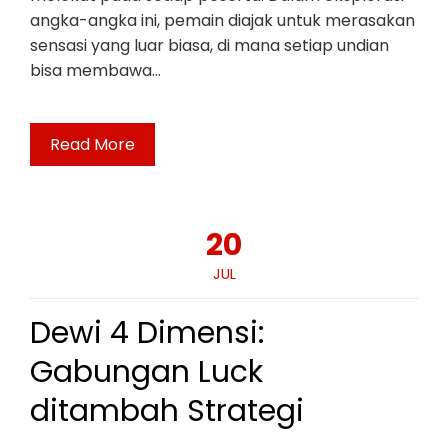
angka-angka ini, pemain diajak untuk merasakan
sensasi yang luar biasa, di mana setiap undian
bisa membawa…
Read More
20
JUL
Dewi 4 Dimensi:
Gabungan Luck
ditambah Strategi