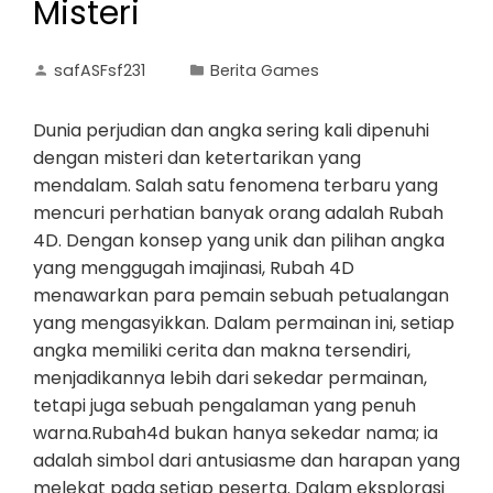
Misteri
safASFsf231
Berita Games
Dunia perjudian dan angka sering kali dipenuhi
dengan misteri dan ketertarikan yang
mendalam. Salah satu fenomena terbaru yang
mencuri perhatian banyak orang adalah Rubah
4D. Dengan konsep yang unik dan pilihan angka
yang menggugah imajinasi, Rubah 4D
menawarkan para pemain sebuah petualangan
yang mengasyikkan. Dalam permainan ini, setiap
angka memiliki cerita dan makna tersendiri,
menjadikannya lebih dari sekedar permainan,
tetapi juga sebuah pengalaman yang penuh
warna.Rubah4d bukan hanya sekedar nama; ia
adalah simbol dari antusiasme dan harapan yang
melekat pada setiap peserta. Dalam eksplorasi