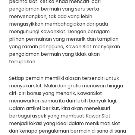
pecinta slot. Ketika Anda mencari-cari
pengalaman bermain yang seru serta
menyenangkan, tak ada yang lebih
mengasyikkan membahagiakan daripada
mengunjungi KawanSlot. Dengan beragam
pilihan permainan yang menarik dan tampilan
yang ramah pengguna, Kawan Slot menyajikan
pengalaman bermain yang tidak akan
terlupakan.
Setiap pemain memiliki alasan tersendiri untuk
menyukai slot. Mulai dari grafis menawan hingga
ciri-ciri bonus yang menarik, KawanSlot
menawarkan semua itu dan lebih banyak lagi.
Dalam artikel berikut, kita akan menelusuri
berbagai aspek yang membuat KawanSlot
menjadi lokasi yang ideal dalam menikmati slot
dan kenapa pengalaman bermain di sana di sana