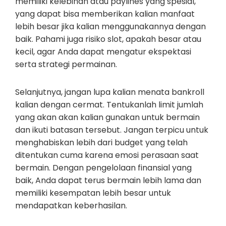
memiliki kelebihan atau paylines yang spesial,
yang dapat bisa memberikan kalian manfaat
lebih besar jika kalian menggunakannya dengan
baik. Pahami juga risiko slot, apakah besar atau
kecil, agar Anda dapat mengatur ekspektasi
serta strategi permainan.
Selanjutnya, jangan lupa kalian menata bankroll
kalian dengan cermat. Tentukanlah limit jumlah
yang akan akan kalian gunakan untuk bermain
dan ikuti batasan tersebut. Jangan terpicu untuk
menghabiskan lebih dari budget yang telah
ditentukan cuma karena emosi perasaan saat
bermain. Dengan pengelolaan finansial yang
baik, Anda dapat terus bermain lebih lama dan
memiliki kesempatan lebih besar untuk
mendapatkan keberhasilan.