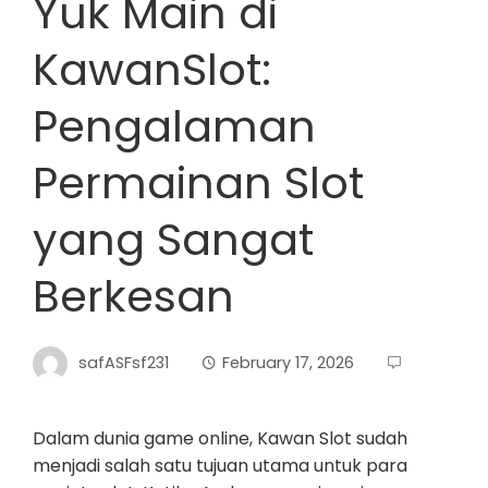
Yuk Main di
KawanSlot:
Pengalaman
Permainan Slot
yang Sangat
Berkesan
safASFsf231
February 17, 2026
Dalam dunia game online, Kawan Slot sudah
menjadi salah satu tujuan utama untuk para