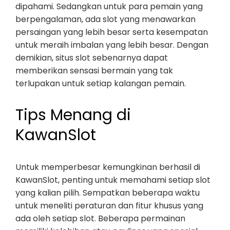
dipahami. Sedangkan untuk para pemain yang
berpengalaman, ada slot yang menawarkan
persaingan yang lebih besar serta kesempatan
untuk meraih imbalan yang lebih besar. Dengan
demikian, situs slot sebenarnya dapat
memberikan sensasi bermain yang tak
terlupakan untuk setiap kalangan pemain.
Tips Menang di
KawanSlot
Untuk memperbesar kemungkinan berhasil di
KawanSlot, penting untuk memahami setiap slot
yang kalian pilih. Sempatkan beberapa waktu
untuk meneliti peraturan dan fitur khusus yang
ada oleh setiap slot. Beberapa permainan