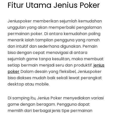
Fitur Utama Jenius Poker
Jeniuspoker memberikan sejumlah kemudahan
unggulan yang akan memperbaiki pengalaman
permainan poker. Di antara kemudahan paling
menarik ialah tampilan pengguna yang ramah
dan intuitif dan sederhana digunakan. Pemain
bisa dengan cepat menavigasi di antara
sejumlah game tanpa kesulitan, maka membuat
setiap bermain menjadi seru dan produktif.
jenius
poker
Dalam desain yang fleksibel, Jeniuspoker
bisa diakses mudah baik sekali lewat perangkat
desktop atau mobile.
Di samping itu, Jenius Poker menyediakan variasi
game dengan beragam. Pengguna dapat
memilih dari berbagai jenis tipe permainan