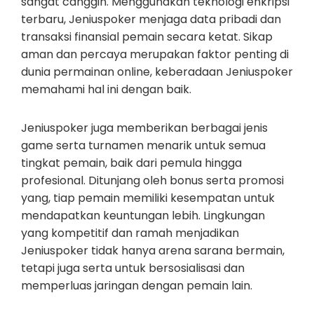
sangat canggih. Menggunakan teknologi enkripsi
terbaru, Jeniuspoker menjaga data pribadi dan
transaksi finansial pemain secara ketat. Sikap
aman dan percaya merupakan faktor penting di
dunia permainan online, keberadaan Jeniuspoker
memahami hal ini dengan baik.
Jeniuspoker juga memberikan berbagai jenis
game serta turnamen menarik untuk semua
tingkat pemain, baik dari pemula hingga
profesional. Ditunjang oleh bonus serta promosi
yang, tiap pemain memiliki kesempatan untuk
mendapatkan keuntungan lebih. Lingkungan
yang kompetitif dan ramah menjadikan
Jeniuspoker tidak hanya arena sarana bermain,
tetapi juga serta untuk bersosialisasi dan
memperluas jaringan dengan pemain lain.