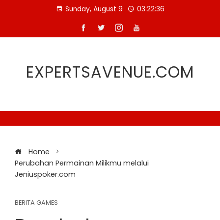
Skip
Sunday, August 9
03:22:36
to
content
EXPERTSAVENUE.COM
Home
Perubahan Permainan Milikmu melalui
Jeniuspoker.com
BERITA GAMES