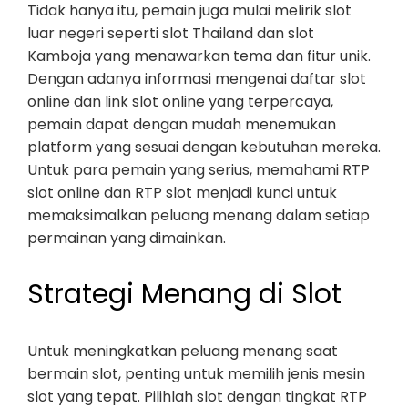
Tidak hanya itu, pemain juga mulai melirik slot
luar negeri seperti slot Thailand dan slot
Kamboja yang menawarkan tema dan fitur unik.
Dengan adanya informasi mengenai daftar slot
online dan link slot online yang terpercaya,
pemain dapat dengan mudah menemukan
platform yang sesuai dengan kebutuhan mereka.
Untuk para pemain yang serius, memahami RTP
slot online dan RTP slot menjadi kunci untuk
memaksimalkan peluang menang dalam setiap
permainan yang dimainkan.
Strategi Menang di Slot
Untuk meningkatkan peluang menang saat
bermain slot, penting untuk memilih jenis mesin
slot yang tepat. Pilihlah slot dengan tingkat RTP