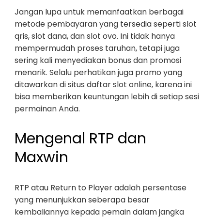
Jangan lupa untuk memanfaatkan berbagai
metode pembayaran yang tersedia seperti slot
qris, slot dana, dan slot ovo. Ini tidak hanya
mempermudah proses taruhan, tetapi juga
sering kali menyediakan bonus dan promosi
menarik. Selalu perhatikan juga promo yang
ditawarkan di situs daftar slot online, karena ini
bisa memberikan keuntungan lebih di setiap sesi
permainan Anda.
Mengenal RTP dan
Maxwin
RTP atau Return to Player adalah persentase
yang menunjukkan seberapa besar
kembaliannya kepada pemain dalam jangka