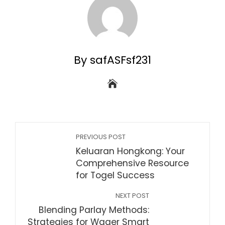
By safASFsf231
PREVIOUS POST
Keluaran Hongkong: Your
Comprehensive Resource
for Togel Success
NEXT POST
Blending Parlay Methods:
Strategies for Wager Smart