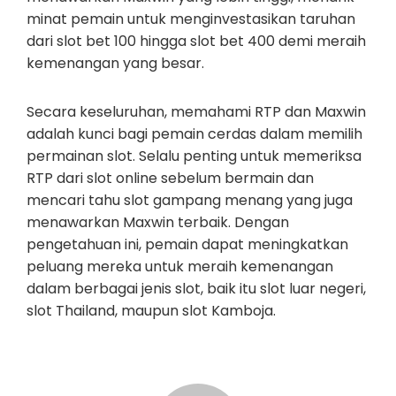
minat pemain untuk menginvestasikan taruhan
dari slot bet 100 hingga slot bet 400 demi meraih
kemenangan yang besar.
Secara keseluruhan, memahami RTP dan Maxwin
adalah kunci bagi pemain cerdas dalam memilih
permainan slot. Selalu penting untuk memeriksa
RTP dari slot online sebelum bermain dan
mencari tahu slot gampang menang yang juga
menawarkan Maxwin terbaik. Dengan
pengetahuan ini, pemain dapat meningkatkan
peluang mereka untuk meraih kemenangan
dalam berbagai jenis slot, baik itu slot luar negeri,
slot Thailand, maupun slot Kamboja.