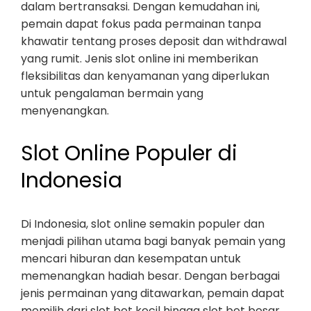
dalam bertransaksi. Dengan kemudahan ini,
pemain dapat fokus pada permainan tanpa
khawatir tentang proses deposit dan withdrawal
yang rumit. Jenis slot online ini memberikan
fleksibilitas dan kenyamanan yang diperlukan
untuk pengalaman bermain yang
menyenangkan.
Slot Online Populer di
Indonesia
Di Indonesia, slot online semakin populer dan
menjadi pilihan utama bagi banyak pemain yang
mencari hiburan dan kesempatan untuk
memenangkan hadiah besar. Dengan berbagai
jenis permainan yang ditawarkan, pemain dapat
memilih dari slot bet kecil hingga slot bet besar