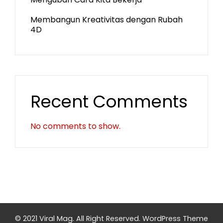
Membangun Kreativitas dengan Rubah
4D
Recent Comments
No comments to show.
© 2021 Viral Mag. All Right Reserved.
WordPress Theme