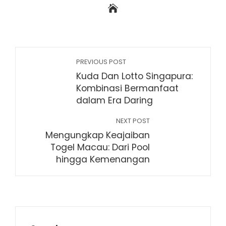
PREVIOUS POST
Kuda Dan Lotto Singapura:
Kombinasi Bermanfaat
dalam Era Daring
NEXT POST
Mengungkap Keajaiban
Togel Macau: Dari Pool
hingga Kemenangan