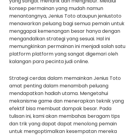
yang sangat menarik dan menghibur. Melalui
konsep permainan yang mudah namun
menantangnya, Jenius Toto ataupun jeniustoto
menawarkan peluang bagi semua pemain untuk
menggapai kemenangan besar hanya dengan
mengandalkan strategi yang sesuai. Hal ini
memungkinkan permainan ini menjadi salah satu
platform platform yang sangat digemari oleh
kalangan para pecinta judi online.
Strategi cerdas dalam memainkan Jenius Toto
amat penting dalam menambah peluang
mendapatkan hadiah utama. Mengetahui
mekanisme game dan menerapkan teknik yang
efektif bisa membuat dampak besar. Pada
tulisan ini, kami akan membahas beragam tips
dan trik yang dapat dapat menolong pemain
untuk mengoptimalkan kesempatan mereka