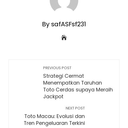
By safASFsf231
PREVIOUS POST
Strategi Cermat
Menempatkan Taruhan
Toto Cerdas supaya Meraih
Jackpot
NEXT POST
Toto Macau: Evolusi dan
Tren Pengeluaran Terkini