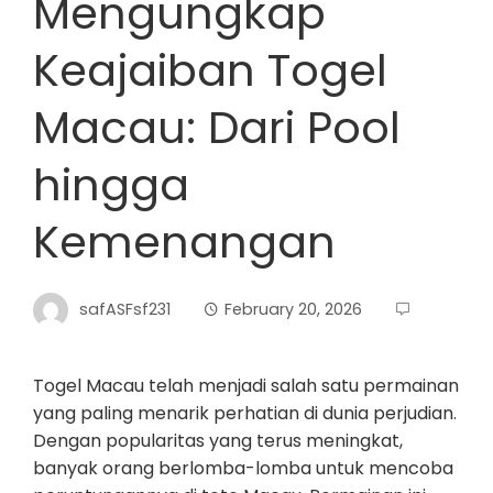
Mengungkap
Keajaiban Togel
Macau: Dari Pool
hingga
Kemenangan
safASFsf231
February 20, 2026
Togel Macau telah menjadi salah satu permainan
yang paling menarik perhatian di dunia perjudian.
Dengan popularitas yang terus meningkat,
banyak orang berlomba-lomba untuk mencoba