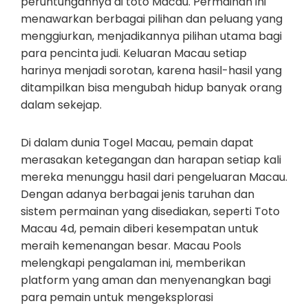
peruntungannya di toto Macau. Permainan ini
menawarkan berbagai pilihan dan peluang yang
menggiurkan, menjadikannya pilihan utama bagi
para pencinta judi. Keluaran Macau setiap
harinya menjadi sorotan, karena hasil-hasil yang
ditampilkan bisa mengubah hidup banyak orang
dalam sekejap.
Di dalam dunia Togel Macau, pemain dapat
merasakan ketegangan dan harapan setiap kali
mereka menunggu hasil dari pengeluaran Macau.
Dengan adanya berbagai jenis taruhan dan
sistem permainan yang disediakan, seperti Toto
Macau 4d, pemain diberi kesempatan untuk
meraih kemenangan besar. Macau Pools
melengkapi pengalaman ini, memberikan
platform yang aman dan menyenangkan bagi
para pemain untuk mengeksplorasi