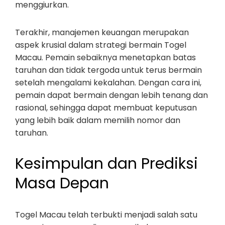
menggiurkan.
Terakhir, manajemen keuangan merupakan
aspek krusial dalam strategi bermain Togel
Macau. Pemain sebaiknya menetapkan batas
taruhan dan tidak tergoda untuk terus bermain
setelah mengalami kekalahan. Dengan cara ini,
pemain dapat bermain dengan lebih tenang dan
rasional, sehingga dapat membuat keputusan
yang lebih baik dalam memilih nomor dan
taruhan.
Kesimpulan dan Prediksi
Masa Depan
Togel Macau telah terbukti menjadi salah satu