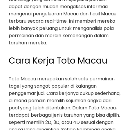
dapat dengan mudah mengakses informasi
mengenai pengeluaran Macau dan hasil Macau
terbaru secara real-time. Ini memberi mereka
lebih banyak peluang untuk menganalisis pola
permainan dan meraih kemenangan dalam
taruhan mereka.
Cara Kerja Toto Macau
Toto Macau merupakan salah satu permainan
togel yang sangat populer di kalangan
penggemar judi. Cara kerjanya cukup sederhana,
di mana pemain memilih sejumlah angka dari
pool yang telah ditentukan. Dalam Toto Macau,
terdapat berbagai jenis taruhan yang bisa dipilih,
seperti memilih 2D, 3D, atau 4D sesuai dengan
angka yang diinginkan. Setiap kombinasi angka