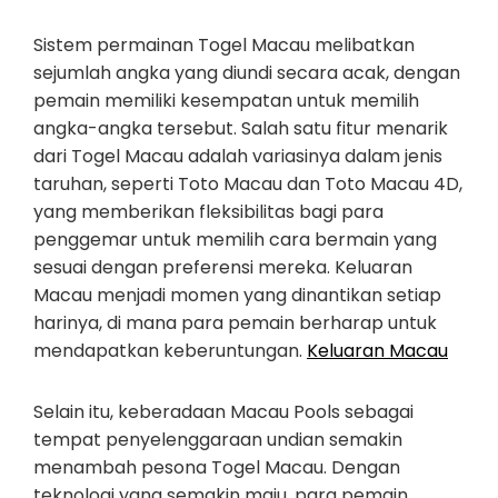
Sistem permainan Togel Macau melibatkan
sejumlah angka yang diundi secara acak, dengan
pemain memiliki kesempatan untuk memilih
angka-angka tersebut. Salah satu fitur menarik
dari Togel Macau adalah variasinya dalam jenis
taruhan, seperti Toto Macau dan Toto Macau 4D,
yang memberikan fleksibilitas bagi para
penggemar untuk memilih cara bermain yang
sesuai dengan preferensi mereka. Keluaran
Macau menjadi momen yang dinantikan setiap
harinya, di mana para pemain berharap untuk
mendapatkan keberuntungan.
Keluaran Macau
Selain itu, keberadaan Macau Pools sebagai
tempat penyelenggaraan undian semakin
menambah pesona Togel Macau. Dengan
teknologi yang semakin maju, para pemain