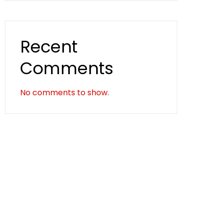
Recent
Comments
No comments to show.