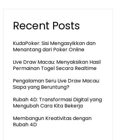
Recent Posts
KudaPoker: Sisi Mengasyikkan dan
Menantang dari Poker Online
Live Draw Macau: Menyaksikan Hasil
Permainan Togel Secara Realtime
Pengalaman Seru Live Draw Macau:
Siapa yang Beruntung?
Rubah 4D: Transformasi Digital yang
Mengubah Cara Kita Bekerja
Membangun Kreativitas dengan
Rubah 4D