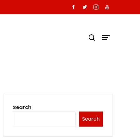
Search
Search