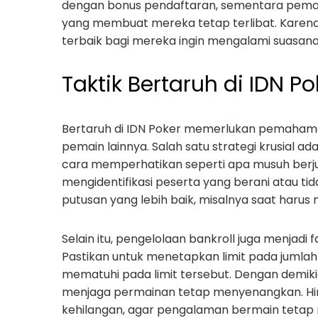
dengan bonus pendaftaran, sementara pema
yang membuat mereka tetap terlibat. Karena s
terbaik bagi mereka ingin mengalami suasana
Taktik Bertaruh di IDN Po
Bertaruh di IDN Poker memerlukan pemahaman
pemain lainnya. Salah satu strategi krusial
cara memperhatikan seperti apa musuh berj
mengidentifikasi peserta yang berani atau t
putusan yang lebih baik, misalnya saat harus 
Selain itu, pengelolaan bankroll juga menjadi
Pastikan untuk menetapkan limit pada jumlah
mematuhi pada limit tersebut. Dengan demik
menjaga permainan tetap menyenangkan. Hind
kehilangan, agar pengalaman bermain teta