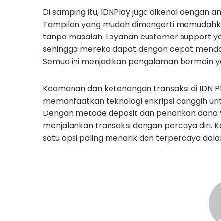
Di samping itu, IDNPlay juga dikenal dengan a
Tampilan yang mudah dimengerti memudahkan
tanpa masalah. Layanan customer support 
sehingga mereka dapat dengan cepat menda
Semua ini menjadikan pengalaman bermain ya
Keamanan dan ketenangan transaksi di IDN Pla
memanfaatkan teknologi enkripsi canggih unt
Dengan metode deposit dan penarikan dana 
menjalankan transaksi dengan percaya diri. K
satu opsi paling menarik dan terpercaya dal