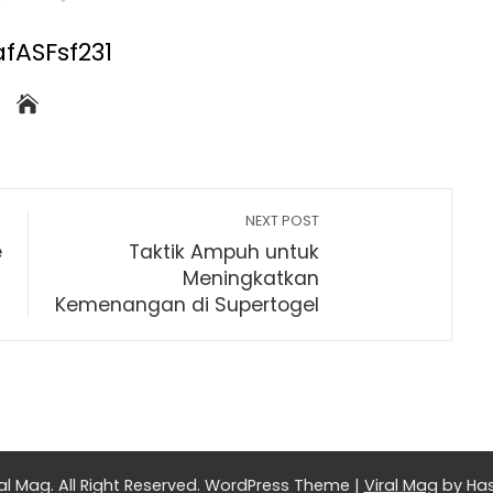
afASFsf231
NEXT POST
e
Taktik Ampuh untuk
Meningkatkan
Kemenangan di Supertogel
al Mag. All Right Reserved.
WordPress Theme
|
Viral Mag
by Ha