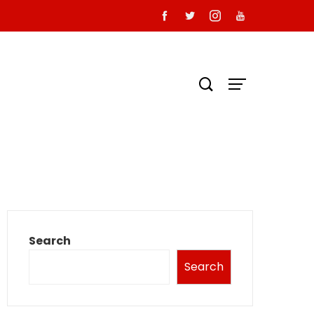
Search
Search