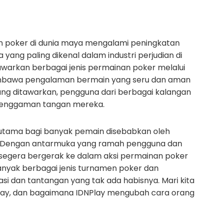
an poker di dunia maya mengalami peningkatan
 yang paling dikenal dalam industri perjudian di
awarkan berbagai jenis permainan poker melalui
embawa pengalaman bermain yang seru dan aman
g ditawarkan, pengguna dari berbagai kalangan
 genggaman tangan mereka.
an utama bagi banyak pemain disebabkan oleh
ik. Dengan antarmuka yang ramah pengguna dan
 segera bergerak ke dalam aksi permainan poker
banyak berbagai jenis turnamen poker dan
i dan tantangan yang tak ada habisnya. Mari kita
NPlay, dan bagaimana IDNPlay mengubah cara orang