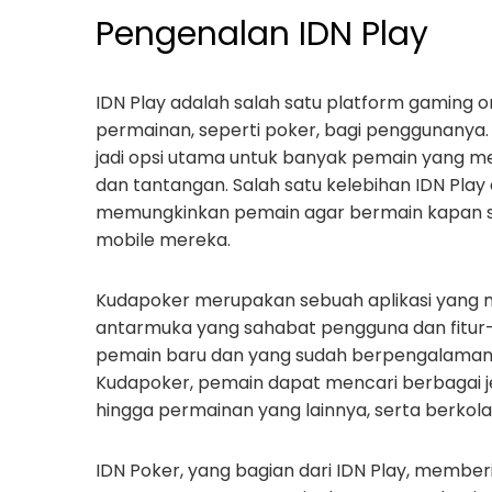
Pengenalan IDN Play
IDN Play adalah salah satu platform gaming 
permainan, seperti poker, bagi penggunanya.
jadi opsi utama untuk banyak pemain yang 
dan tantangan. Salah satu kelebihan IDN Pla
memungkinkan pemain agar bermain kapan s
mobile mereka.
Kudapoker merupakan sebuah aplikasi yang me
antarmuka yang sahabat pengguna dan fitur
pemain baru dan yang sudah berpengalaman 
Kudapoker, pemain dapat mencari berbagai j
hingga permainan yang lainnya, serta berkolab
IDN Poker, yang bagian dari IDN Play, membe