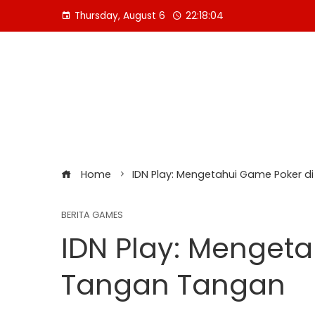
Skip
Thursday, August 6
22:18:04
to
content
Home
IDN Play: Mengetahui Game Poker 
BERITA GAMES
IDN Play: Menget
Tangan Tangan