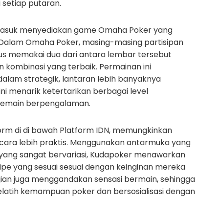
setiap putaran.
ermasuk menyediakan game Omaha Poker yang
Dalam Omaha Poker, masing-masing partisipan
s memakai dua dari antara lembar tersebut
kombinasi yang terbaik. Permainan ini
alam strategik, lantaran lebih banyaknya
i menarik ketertarikan berbagai level
 pemain berpengalaman.
orm di di bawah Platform IDN, memungkinkan
ecara lebih praktis. Menggunakan antarmuka yang
yang sangat bervariasi, Kudapoker menawarkan
pe yang sesuai sesuai dengan keinginan mereka
n ujian juga menggandakan sensasi bermain, sehingga
elatih kemampuan poker dan bersosialisasi dengan