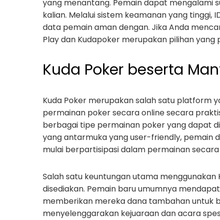
yang menantang. Pemain dapat mengalami s
kalian. Melalui sistem keamanan yang tinggi
data pemain aman dengan. Jika Anda mencar
Play dan Kudapoker merupakan pilihan yang p
Kuda Poker beserta Ma
Kuda Poker merupakan salah satu platform y
permainan poker secara online secara prakt
berbagai tipe permainan poker yang dapat 
yang antarmuka yang user-friendly, pemain 
mulai berpartisipasi dalam permainan secara
Salah satu keuntungan utama menggunakan 
disediakan. Pemain baru umumnya mendapatk
memberikan mereka dana tambahan untuk ber
menyelenggarakan kejuaraan dan acara spes