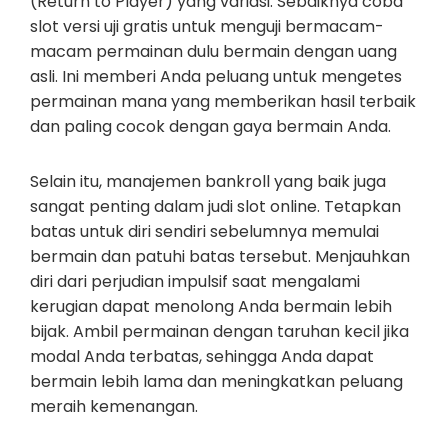
(Return to Player) yang variasi. Sebaiknya coba
slot versi uji gratis untuk menguji bermacam-
macam permainan dulu bermain dengan uang
asli. Ini memberi Anda peluang untuk mengetes
permainan mana yang memberikan hasil terbaik
dan paling cocok dengan gaya bermain Anda.
Selain itu, manajemen bankroll yang baik juga
sangat penting dalam judi slot online. Tetapkan
batas untuk diri sendiri sebelumnya memulai
bermain dan patuhi batas tersebut. Menjauhkan
diri dari perjudian impulsif saat mengalami
kerugian dapat menolong Anda bermain lebih
bijak. Ambil permainan dengan taruhan kecil jika
modal Anda terbatas, sehingga Anda dapat
bermain lebih lama dan meningkatkan peluang
meraih kemenangan.