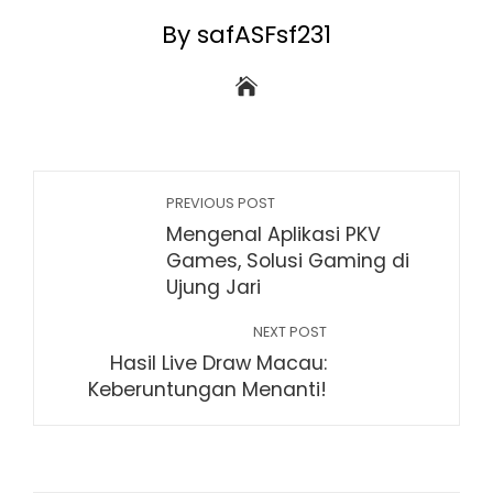
By safASFsf231
PREVIOUS POST
Mengenal Aplikasi PKV
Games, Solusi Gaming di
Ujung Jari
NEXT POST
Hasil Live Draw Macau:
Keberuntungan Menanti!