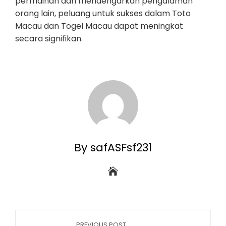
permainan dan mendengarkan pengalaman
orang lain, peluang untuk sukses dalam Toto
Macau dan Togel Macau dapat meningkat
secara signifikan.
By safASFsf231
PREVIOUS POST