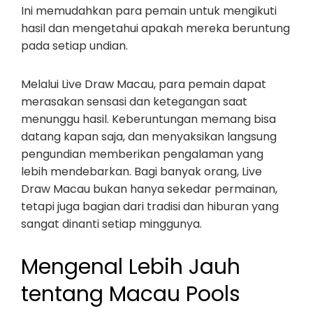
Ini memudahkan para pemain untuk mengikuti
hasil dan mengetahui apakah mereka beruntung
pada setiap undian.
Melalui Live Draw Macau, para pemain dapat
merasakan sensasi dan ketegangan saat
menunggu hasil. Keberuntungan memang bisa
datang kapan saja, dan menyaksikan langsung
pengundian memberikan pengalaman yang
lebih mendebarkan. Bagi banyak orang, Live
Draw Macau bukan hanya sekedar permainan,
tetapi juga bagian dari tradisi dan hiburan yang
sangat dinanti setiap minggunya.
Mengenal Lebih Jauh
tentang Macau Pools