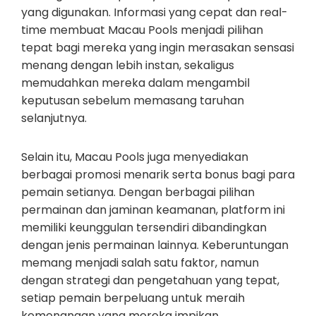
yang digunakan. Informasi yang cepat dan real-
time membuat Macau Pools menjadi pilihan
tepat bagi mereka yang ingin merasakan sensasi
menang dengan lebih instan, sekaligus
memudahkan mereka dalam mengambil
keputusan sebelum memasang taruhan
selanjutnya.
Selain itu, Macau Pools juga menyediakan
berbagai promosi menarik serta bonus bagi para
pemain setianya. Dengan berbagai pilihan
permainan dan jaminan keamanan, platform ini
memiliki keunggulan tersendiri dibandingkan
dengan jenis permainan lainnya. Keberuntungan
memang menjadi salah satu faktor, namun
dengan strategi dan pengetahuan yang tepat,
setiap pemain berpeluang untuk meraih
kemenangan yang mereka impikan.