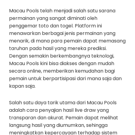
Macau Pools telah menjadi salah satu sarana
permainan yang sangat diminati oleh
penggemar toto dan togel. Platform ini
menawarkan berbagai jenis permainan yang
menarik, di mana para pemain dapat memasang
taruhan pada hasil yang mereka prediksi.
Dengan semakin berkembangnya teknologi,
Macau Pools kini bisa diakses dengan mudah
secara online, memberikan kemudahan bagi
pemain untuk berpartisipasi dari mana saja dan
kapan saja.
Salah satu daya tarik utama dari Macau Pools
adalah cara penyajian hasil live draw yang
transparan dan akurat. Pemain dapat melihat
langsung hasil yang diumumkan, sehingga
meningkatkan kepercayaan terhadap sistem