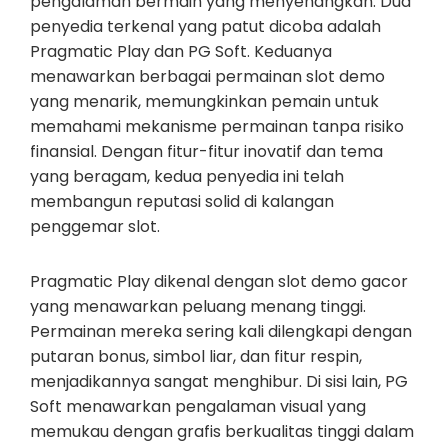
pengalaman bermain yang menyenangkan. Dua
penyedia terkenal yang patut dicoba adalah
Pragmatic Play dan PG Soft. Keduanya
menawarkan berbagai permainan slot demo
yang menarik, memungkinkan pemain untuk
memahami mekanisme permainan tanpa risiko
finansial. Dengan fitur-fitur inovatif dan tema
yang beragam, kedua penyedia ini telah
membangun reputasi solid di kalangan
penggemar slot.
Pragmatic Play dikenal dengan slot demo gacor
yang menawarkan peluang menang tinggi.
Permainan mereka sering kali dilengkapi dengan
putaran bonus, simbol liar, dan fitur respin,
menjadikannya sangat menghibur. Di sisi lain, PG
Soft menawarkan pengalaman visual yang
memukau dengan grafis berkualitas tinggi dalam