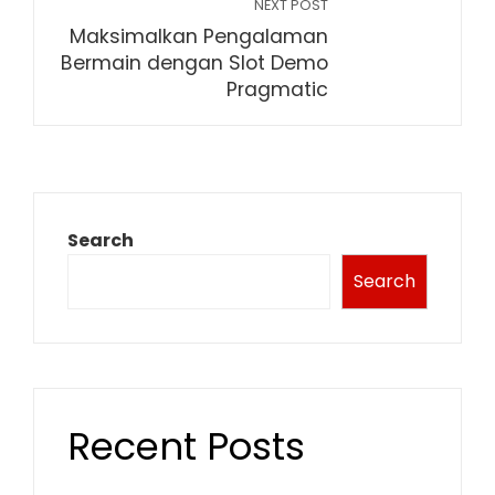
NEXT POST
Maksimalkan Pengalaman
Bermain dengan Slot Demo
Pragmatic
Search
Search
Recent Posts