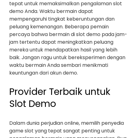
tepat untuk memaksimalkan pengalaman slot
demo Anda. Waktu bermain dapat
mempengaruhi tingkat keberuntungan dan
peluang kemenangan. Beberapa pemain
percaya bahwa bermain di slot demo pada jam-
jam tertentu dapat meningkatkan peluang
mereka untuk mendapatkan hasil yang lebih
baik. Jangan ragu untuk bereksperimen dengan
waktu bermain Anda sembari menikmati
keuntungan dari akun demo.
Provider Terbaik untuk
Slot Demo
Dalam dunia perjudian online, memilih penyedia
game slot yang tepat sangat penting untuk