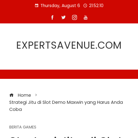
Skip
Thursday, August 6
21:52:11
to
content
EXPERTSAVENUE.COM
Home
Strategi Jitu di Slot Demo Maxwin yang Harus Anda
Coba
BERITA GAMES