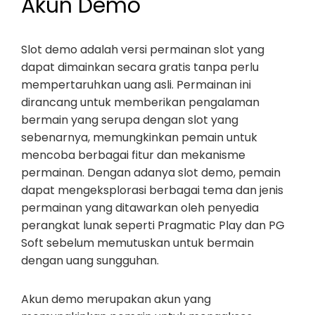
Akun Demo
Slot demo adalah versi permainan slot yang
dapat dimainkan secara gratis tanpa perlu
mempertaruhkan uang asli. Permainan ini
dirancang untuk memberikan pengalaman
bermain yang serupa dengan slot yang
sebenarnya, memungkinkan pemain untuk
mencoba berbagai fitur dan mekanisme
permainan. Dengan adanya slot demo, pemain
dapat mengeksplorasi berbagai tema dan jenis
permainan yang ditawarkan oleh penyedia
perangkat lunak seperti Pragmatic Play dan PG
Soft sebelum memutuskan untuk bermain
dengan uang sungguhan.
Akun demo merupakan akun yang