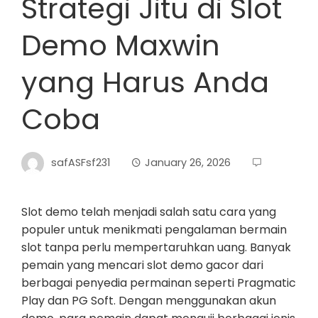
Strategi Jitu di Slot
Demo Maxwin
yang Harus Anda
Coba
safASFsf231
January 26, 2026
Slot demo telah menjadi salah satu cara yang
populer untuk menikmati pengalaman bermain
slot tanpa perlu mempertaruhkan uang. Banyak
pemain yang mencari slot demo gacor dari
berbagai penyedia permainan seperti Pragmatic
Play dan PG Soft. Dengan menggunakan akun