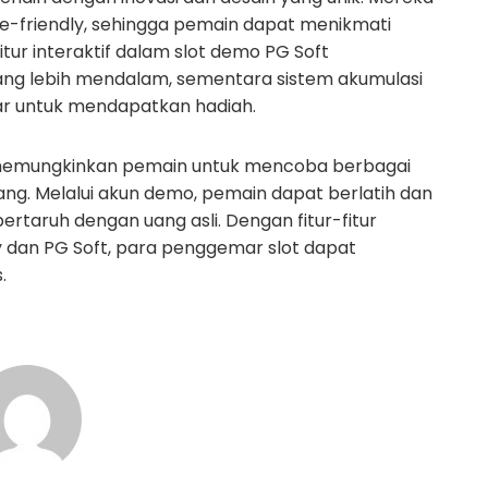
friendly, sehingga pemain dapat menikmati
itur interaktif dalam slot demo PG Soft
ng lebih mendalam, sementara sistem akumulasi
r untuk mendapatkan hadiah.
g memungkinkan pemain untuk mencoba berbagai
uang. Melalui akun demo, pemain dapat berlatih dan
aruh dengan uang asli. Dengan fitur-fitur
 dan PG Soft, para penggemar slot dapat
.