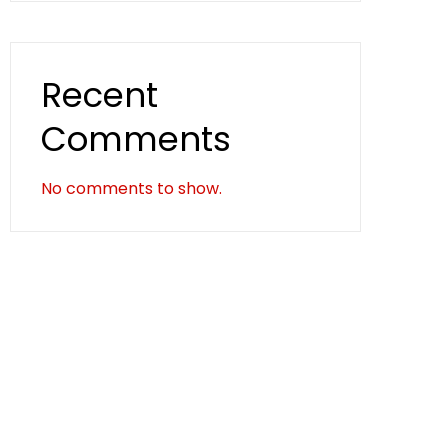
Recent
Comments
No comments to show.