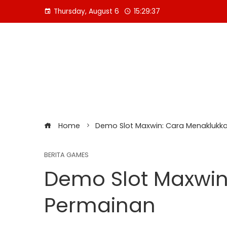
Skip
Thursday, August 6
15:29:37
to
content
Home
Demo Slot Maxwin: Cara Menaklukk
BERITA GAMES
Demo Slot Maxwin
Permainan