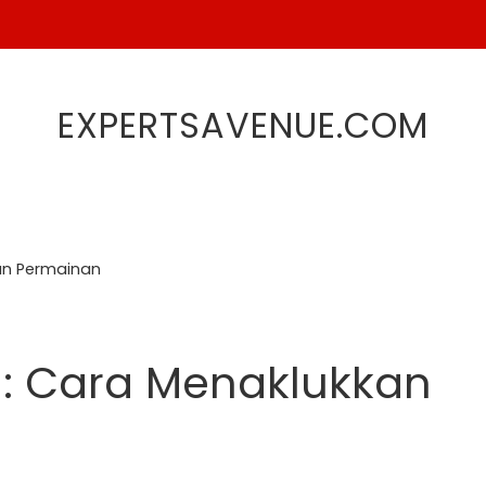
EXPERTSAVENUE.COM
an Permainan
: Cara Menaklukkan