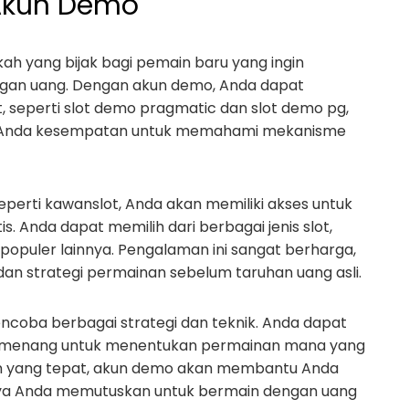
Akun Demo
 yang bijak bagi pemain baru yang ingin
angan uang. Dengan akun demo, Anda dapat
, seperti slot demo pragmatic dan slot demo pg,
ri Anda kesempatan untuk memahami mekanisme
eperti kawanslot, Anda akan memiliki akses untuk
. Anda dapat memilih dari berbagai jenis slot,
opuler lainnya. Pengalaman ini sangat berharga,
n strategi permainan sebelum taruhan uang asli.
ncoba berbagai strategi dan teknik. Anda dapat
ng menang untuk menentukan permainan mana yang
an yang tepat, akun demo akan membantu Anda
irnya Anda memutuskan untuk bermain dengan uang