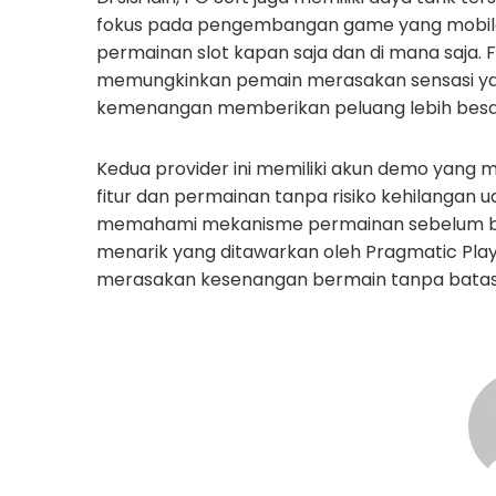
fokus pada pengembangan game yang mobile-
permainan slot kapan saja dan di mana saja. F
memungkinkan pemain merasakan sensasi ya
kemenangan memberikan peluang lebih besa
Kedua provider ini memiliki akun demo yan
fitur dan permainan tanpa risiko kehilangan 
memahami mekanisme permainan sebelum bert
menarik yang ditawarkan oleh Pragmatic Play
merasakan kesenangan bermain tanpa batas