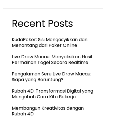
Recent Posts
KudaPoker: Sisi Mengasyikkan dan
Menantang dari Poker Online
Live Draw Macau: Menyaksikan Hasil
Permainan Togel Secara Realtime
Pengalaman Seru Live Draw Macau:
Siapa yang Beruntung?
Rubah 4D: Transformasi Digital yang
Mengubah Cara Kita Bekerja
Membangun Kreativitas dengan
Rubah 4D