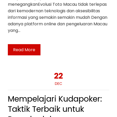
menegangkanEvolusi Toto Macau tidak terlepas
dari kemodernan teknologis dan aksesibilitas
informasi yang semakin semakin mudah Dengan
adanya platform online dan pengeluaran Macau
yang…
Read More
22
DEC
Mempelajari Kudapoker:
Taktik Terbaik untuk