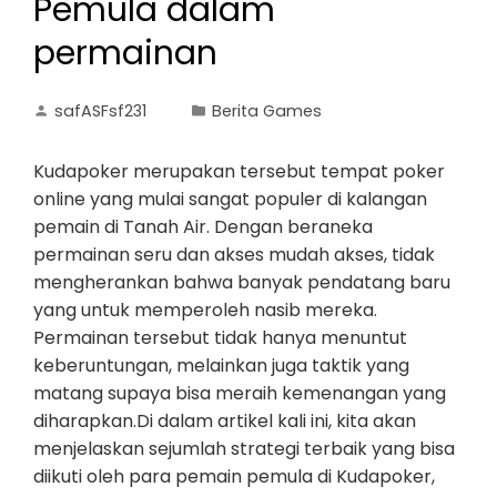
Pemula dalam
permainan
safASFsf231
Berita Games
Kudapoker merupakan tersebut tempat poker
online yang mulai sangat populer di kalangan
pemain di Tanah Air. Dengan beraneka
permainan seru dan akses mudah akses, tidak
mengherankan bahwa banyak pendatang baru
yang untuk memperoleh nasib mereka.
Permainan tersebut tidak hanya menuntut
keberuntungan, melainkan juga taktik yang
matang supaya bisa meraih kemenangan yang
diharapkan.Di dalam artikel kali ini, kita akan
menjelaskan sejumlah strategi terbaik yang bisa
diikuti oleh para pemain pemula di Kudapoker,