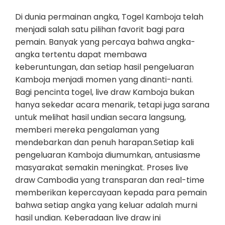
Di dunia permainan angka, Togel Kamboja telah
menjadi salah satu pilihan favorit bagi para
pemain. Banyak yang percaya bahwa angka-
angka tertentu dapat membawa
keberuntungan, dan setiap hasil pengeluaran
Kamboja menjadi momen yang dinanti-nanti.
Bagi pencinta togel, live draw Kamboja bukan
hanya sekedar acara menarik, tetapi juga sarana
untuk melihat hasil undian secara langsung,
memberi mereka pengalaman yang
mendebarkan dan penuh harapan.Setiap kali
pengeluaran Kamboja diumumkan, antusiasme
masyarakat semakin meningkat. Proses live
draw Cambodia yang transparan dan real-time
memberikan kepercayaan kepada para pemain
bahwa setiap angka yang keluar adalah murni
hasil undian. Keberadaan live draw ini