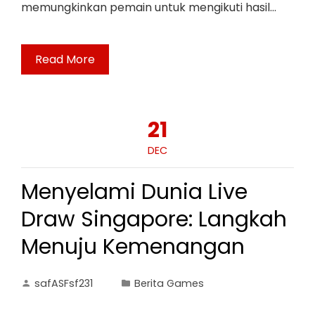
memungkinkan pemain untuk mengikuti hasil…
Read More
21
DEC
Menyelami Dunia Live
Draw Singapore: Langkah
Menuju Kemenangan
safASFsf231
Berita Games