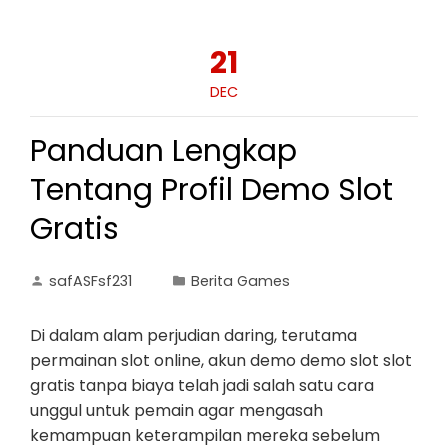
21
DEC
Panduan Lengkap
Tentang Profil Demo Slot
Gratis
safASFsf231
Berita Games
Di dalam alam perjudian daring, terutama
permainan slot online, akun demo demo slot slot
gratis tanpa biaya telah jadi salah satu cara
unggul untuk pemain agar mengasah
kemampuan keterampilan mereka sebelum