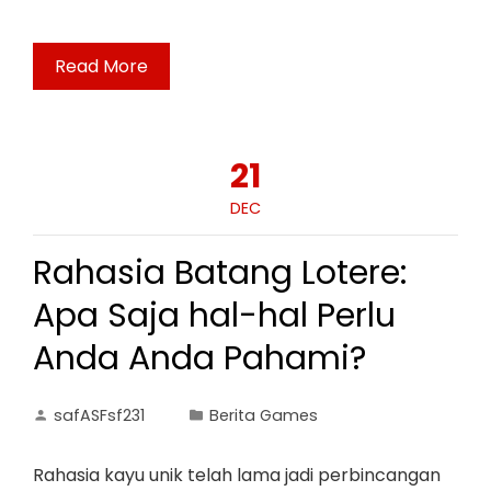
Read More
21
DEC
Rahasia Batang Lotere:
Apa Saja hal-hal Perlu
Anda Anda Pahami?
safASFsf231
Berita Games
Rahasia kayu unik telah lama jadi perbincangan