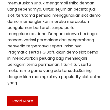
memutuskan untuk mengambil risiko dengan
uang sebenarnya. Untuk sejumlah pecinta judi
slot, terutama pemula, menggunakan slot demo
demo memungkinkan mereka merasakan
pengalaman bertaruh tanpa perlu
mengeluarkan dana. Dengan adanya berbagai
macam variasi permainan dari pengembang
penyedia terpercaya seperti misalnya
Pragmatic serta PG Soft, akun demo slot demo
ini menawarkan peluang bagi menjelajahi
beragam tema permainan, fitur-fitur, serta
mekanisme game yang ada tersedia.Seiring
dengan kian meningkatnya popularity slot online
yang…
Read More