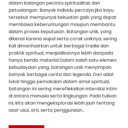
dalam kalangan pecinta spiritualitas dan
petualangan. Banyak individu percaya jika kayu
tersebut mempunyai kekuatan gaib yang dapat
membawa keberuntungan maupun membantu
dalam proses keputusan. Batangan unik, yang
dikenal karena wujud serta corak uniknya, sering
kali dimanfaatkan untuk berbagai tradisi dan
praktik spiritual, menjadikannya lebih daripada
hanya benda material.Dalam salah satu elemen
kebudayaan yang, batangan unik menyimpan
banyak berbagai cerita dan legenda. Dari adat
lokal hingga pemakaian dalam amal spiritual,
batangan ini sering merefleksikan interaksi intim
di antara manusia serta lingkungan. Pada tulisan
ini, kita akan mengeksplorasi lebih jauh tentang
asal-usul, arti, serta penggunaan…