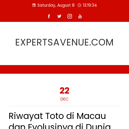
Skip
Saturday, August 8
13:19:34
to
content
EXPERTSAVENUE.COM
22
DEC
Riwayat Toto di Macau
dan Evolusinya di Dunia