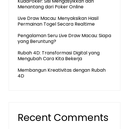
KudaPoker: Sisi Mengasyikkan dan
Menantang dari Poker Online
Live Draw Macau: Menyaksikan Hasil
Permainan Togel Secara Realtime
Pengalaman Seru Live Draw Macau: Siapa
yang Beruntung?
Rubah 4D: Transformasi Digital yang
Mengubah Cara Kita Bekerja
Membangun Kreativitas dengan Rubah
4D
Recent Comments