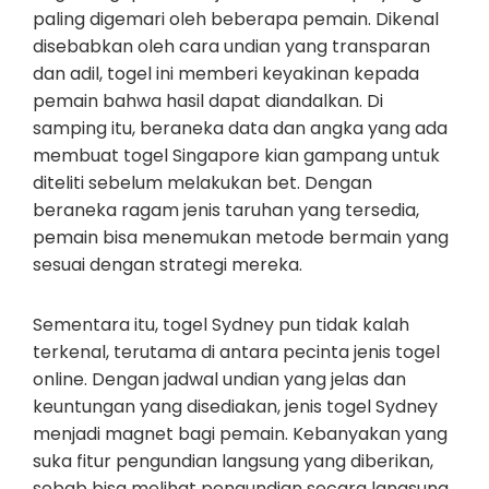
paling digemari oleh beberapa pemain. Dikenal
disebabkan oleh cara undian yang transparan
dan adil, togel ini memberi keyakinan kepada
pemain bahwa hasil dapat diandalkan. Di
samping itu, beraneka data dan angka yang ada
membuat togel Singapore kian gampang untuk
diteliti sebelum melakukan bet. Dengan
beraneka ragam jenis taruhan yang tersedia,
pemain bisa menemukan metode bermain yang
sesuai dengan strategi mereka.
Sementara itu, togel Sydney pun tidak kalah
terkenal, terutama di antara pecinta jenis togel
online. Dengan jadwal undian yang jelas dan
keuntungan yang disediakan, jenis togel Sydney
menjadi magnet bagi pemain. Kebanyakan yang
suka fitur pengundian langsung yang diberikan,
sebab bisa melihat pengundian secara langsung.