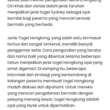
Ciri khas dan variasi dalam jenis taruhan
menjadikan jenis togel Sydney sebagai opsi
bernilai bagi peserta yang mencari sensasi
bermain yang berbeda.
Jenis Togel Hongkong, yang salah satu termasuk
tertua dan sangat terkenal, memiliki banyak
penggemar setia. Cara pengundian yang teratur
dan nama baik yang dibentuk selama beberapa
tahun menjadikan jenis togel Hongkong opsi yang
amat digemari. Di samping itu, beberapa
informasi dan strategi yang berkembang di
kalangan peserta membuat togel Hongkong
mudah diakses dan dipahami. Untuk mereka
yang mencari pengalaman bermain dengan
peluang menang besar, togel Hongkong adalah
opsi yang layak untuk diperhatikan.