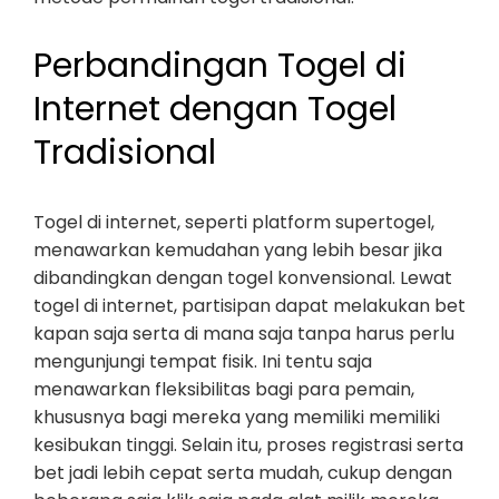
Perbandingan Togel di
Internet dengan Togel
Tradisional
Togel di internet, seperti platform supertogel,
menawarkan kemudahan yang lebih besar jika
dibandingkan dengan togel konvensional. Lewat
togel di internet, partisipan dapat melakukan bet
kapan saja serta di mana saja tanpa harus perlu
mengunjungi tempat fisik. Ini tentu saja
menawarkan fleksibilitas bagi para pemain,
khususnya bagi mereka yang memiliki memiliki
kesibukan tinggi. Selain itu, proses registrasi serta
bet jadi lebih cepat serta mudah, cukup dengan