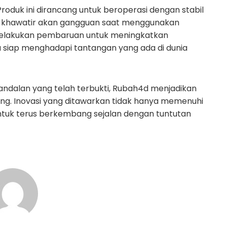
roduk ini dirancang untuk beroperasi dengan stabil
lu khawatir akan gangguan saat menggunakan
melakukan pembaruan untuk meningkatkan
u siap menghadapi tantangan yang ada di dunia
eandalan yang telah terbukti, Rubah4d menjadikan
ang. Inovasi yang ditawarkan tidak hanya memenuhi
ntuk terus berkembang sejalan dengan tuntutan