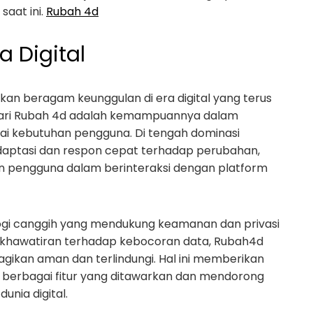
saat ini.
Rubah 4d
 Digital
an beragam keunggulan di era digital yang terus
dari Rubah 4d adalah kemampuannya dalam
gai kebutuhan pengguna. Di tengah dominasi
aptasi dan respon cepat terhadap perubahan,
 pengguna dalam berinteraksi dengan platform
ologi canggih yang mendukung keamanan dan privasi
khawatiran terhadap kebocoran data, Rubah4d
gikan aman dan terlindungi. Hal ini memberikan
berbagai fitur yang ditawarkan dan mendorong
unia digital.