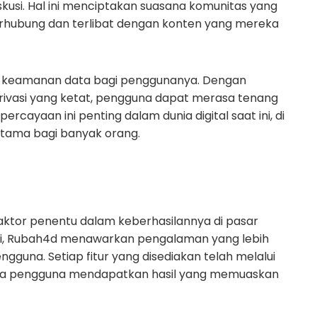
kusi. Hal ini menciptakan suasana komunitas yang
erhubung dan terlibat dengan konten yang mereka
an keamanan data bagi penggunanya. Dengan
privasi yang ketat, pengguna dapat merasa tenang
ercayaan ini penting dalam dunia digital saat ini, di
utama bagi banyak orang.
faktor penentu dalam keberhasilannya di pasar
ini, Rubah4d menawarkan pengalaman yang lebih
guna. Setiap fitur yang disediakan telah melalui
hwa pengguna mendapatkan hasil yang memuaskan