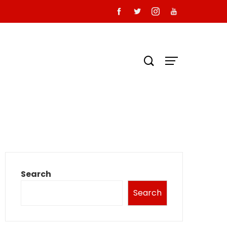
Search
Search