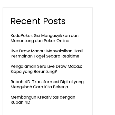
Recent Posts
KudaPoker: Sisi Mengasyikkan dan
Menantang dari Poker Online
Live Draw Macau: Menyaksikan Hasil
Permainan Togel Secara Realtime
Pengalaman Seru Live Draw Macau:
Siapa yang Beruntung?
Rubah 4D: Transformasi Digital yang
Mengubah Cara Kita Bekerja
Membangun Kreativitas dengan
Rubah 4D