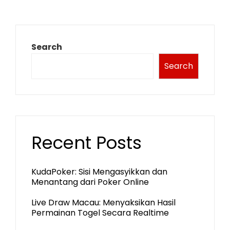
Search
Search
Recent Posts
KudaPoker: Sisi Mengasyikkan dan
Menantang dari Poker Online
Live Draw Macau: Menyaksikan Hasil
Permainan Togel Secara Realtime