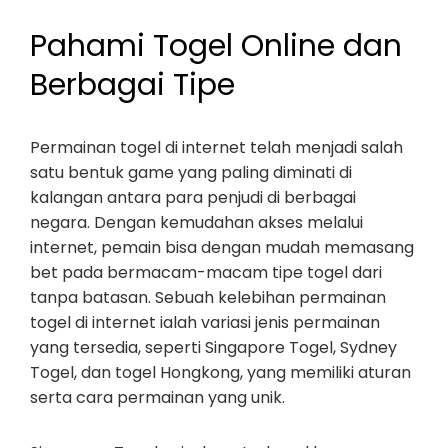
Pahami Togel Online dan
Berbagai Tipe
Permainan togel di internet telah menjadi salah
satu bentuk game yang paling diminati di
kalangan antara para penjudi di berbagai
negara. Dengan kemudahan akses melalui
internet, pemain bisa dengan mudah memasang
bet pada bermacam-macam tipe togel dari
tanpa batasan. Sebuah kelebihan permainan
togel di internet ialah variasi jenis permainan
yang tersedia, seperti Singapore Togel, Sydney
Togel, dan togel Hongkong, yang memiliki aturan
serta cara permainan yang unik.