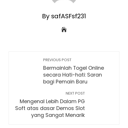
By safASFsf231
PREVIOUS POST
Bermainlah Togel Online
secara Hati-hati: Saran
bagi Pemain Baru
NEXT POST
Mengenal Lebih Dalam PG
Soft atas dasar Demos Slot
yang Sangat Menarik