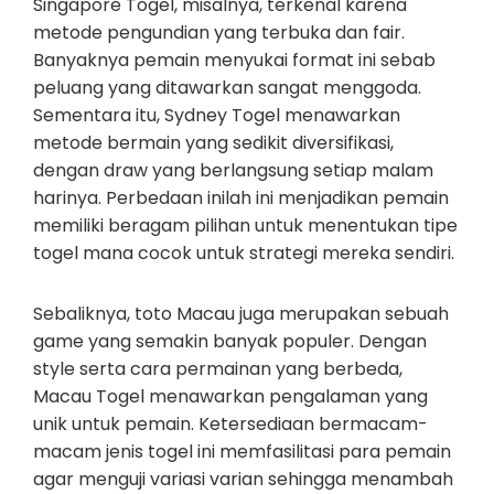
Singapore Togel, misalnya, terkenal karena
metode pengundian yang terbuka dan fair.
Banyaknya pemain menyukai format ini sebab
peluang yang ditawarkan sangat menggoda.
Sementara itu, Sydney Togel menawarkan
metode bermain yang sedikit diversifikasi,
dengan draw yang berlangsung setiap malam
harinya. Perbedaan inilah ini menjadikan pemain
memiliki beragam pilihan untuk menentukan tipe
togel mana cocok untuk strategi mereka sendiri.
Sebaliknya, toto Macau juga merupakan sebuah
game yang semakin banyak populer. Dengan
style serta cara permainan yang berbeda,
Macau Togel menawarkan pengalaman yang
unik untuk pemain. Ketersediaan bermacam-
macam jenis togel ini memfasilitasi para pemain
agar menguji variasi varian sehingga menambah