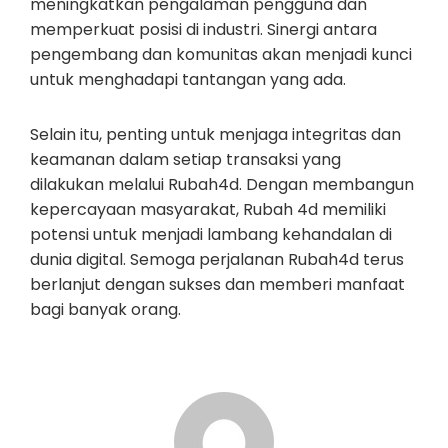
meningkatkan pengalaman pengguna dan
memperkuat posisi di industri. Sinergi antara
pengembang dan komunitas akan menjadi kunci
untuk menghadapi tantangan yang ada.
Selain itu, penting untuk menjaga integritas dan
keamanan dalam setiap transaksi yang
dilakukan melalui Rubah4d. Dengan membangun
kepercayaan masyarakat, Rubah 4d memiliki
potensi untuk menjadi lambang kehandalan di
dunia digital. Semoga perjalanan Rubah4d terus
berlanjut dengan sukses dan memberi manfaat
bagi banyak orang.