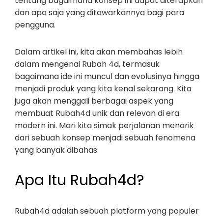
tentang bagaimana konsep ini dapat diterapkan
dan apa saja yang ditawarkannya bagi para
pengguna.
Dalam artikel ini, kita akan membahas lebih
dalam mengenai Rubah 4d, termasuk
bagaimana ide ini muncul dan evolusinya hingga
menjadi produk yang kita kenal sekarang. Kita
juga akan menggali berbagai aspek yang
membuat Rubah4d unik dan relevan di era
modern ini. Mari kita simak perjalanan menarik
dari sebuah konsep menjadi sebuah fenomena
yang banyak dibahas.
Apa Itu Rubah4d?
Rubah4d adalah sebuah platform yang populer