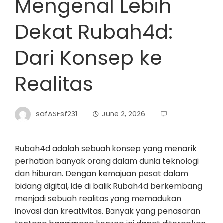
Mengenal Lebih
Dekat Rubah4d:
Dari Konsep ke
Realitas
safASFsf231
June 2, 2026
Rubah4d adalah sebuah konsep yang menarik
perhatian banyak orang dalam dunia teknologi
dan hiburan. Dengan kemajuan pesat dalam
bidang digital, ide di balik Rubah4d berkembang
menjadi sebuah realitas yang memadukan
inovasi dan kreativitas. Banyak yang penasaran