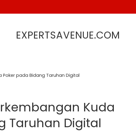
EXPERTSAVENUE.COM
 Poker pada Bidang Taruhan Digital
Perkembangan Kuda
 Taruhan Digital