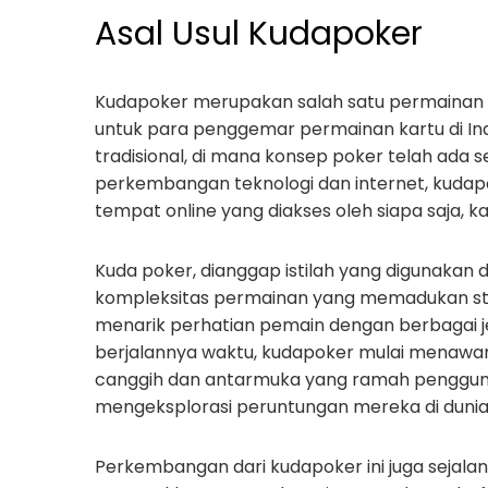
Asal Usul Kudapoker
Kudapoker merupakan salah satu permainan p
untuk para penggemar permainan kartu di In
tradisional, di mana konsep poker telah ada
perkembangan teknologi dan internet, kuda
tempat online yang diakses oleh siapa saja, ka
Kuda poker, dianggap istilah yang digunakan 
kompleksitas permainan yang memadukan stra
menarik perhatian pemain dengan berbagai jen
berjalannya waktu, kudapoker mulai menawark
canggih dan antarmuka yang ramah penggun
mengeksplorasi peruntungan mereka di dunia 
Perkembangan dari kudapoker ini juga sejala