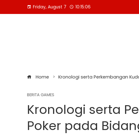
Skip
Friday, August 7
10:15:06
to
content
Home
Kronologi serta Perkembangan Kuda
BERITA GAMES
Kronologi serta 
Poker pada Bidang