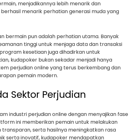
ermain, menjadikannya lebih menarik dan
berhasil menarik perhatian generasi muda yang
matan bermain pun adalah perhatian utama. Banyak
amanan tinggi untuk menjaga data dan transaksi
rogram kesetiaan juga dihadirkan untuk
an, kudapoker bukan sekadar menjadi hanya
stem perjudian online yang terus berkembang dan
harapan pemain modern.
 Sektor Perjudian
 industri perjudian online dengan menyajikan fase
Platform ini memberikan pemain untuk melakukan
 transparan, serta hasilnya meningkatkan rasa
nik serta inovatif, kudapoker mendapatkan