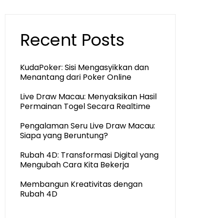
Recent Posts
KudaPoker: Sisi Mengasyikkan dan
Menantang dari Poker Online
Live Draw Macau: Menyaksikan Hasil
Permainan Togel Secara Realtime
Pengalaman Seru Live Draw Macau:
Siapa yang Beruntung?
Rubah 4D: Transformasi Digital yang
Mengubah Cara Kita Bekerja
Membangun Kreativitas dengan
Rubah 4D