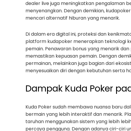
dealer live juga meningkatkan pengalaman b
menyenangkan. Dengan demikian, kudapoker 
mencari alternatif hiburan yang menarik.
Di dalam era digital ini, proteksi dan kenik
platform kudapoker menerapkan teknologi ke
pemain. Penawaran bonus yang menarik dan p
memastikan kepuasan pemain. Dengan demiki
permainan, melainkan juga bagian dari ekosi
menyesuaikan diri dengan kebutuhan serta 
Dampak Kuda Poker pada
Kuda Poker sudah membawa nuansa baru dalam
bermain yang lebih interaktif dan menarik. 
taruhan menggunakan sistem yang lebih lebih
percaya pengguna. Dengan adanya ciri-ciri u