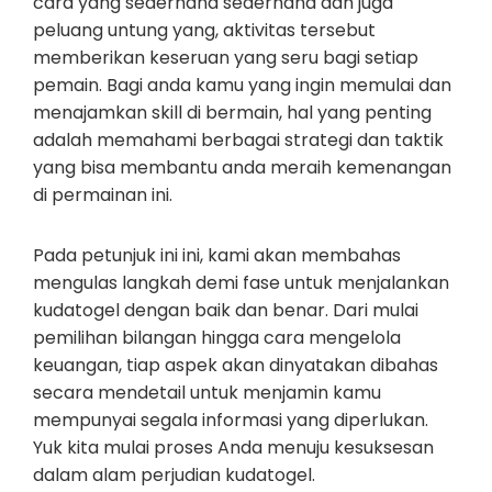
cara yang sederhana sederhana dan juga
peluang untung yang, aktivitas tersebut
memberikan keseruan yang seru bagi setiap
pemain. Bagi anda kamu yang ingin memulai dan
menajamkan skill di bermain, hal yang penting
adalah memahami berbagai strategi dan taktik
yang bisa membantu anda meraih kemenangan
di permainan ini.
Pada petunjuk ini ini, kami akan membahas
mengulas langkah demi fase untuk menjalankan
kudatogel dengan baik dan benar. Dari mulai
pemilihan bilangan hingga cara mengelola
keuangan, tiap aspek akan dinyatakan dibahas
secara mendetail untuk menjamin kamu
mempunyai segala informasi yang diperlukan.
Yuk kita mulai proses Anda menuju kesuksesan
dalam alam perjudian kudatogel.