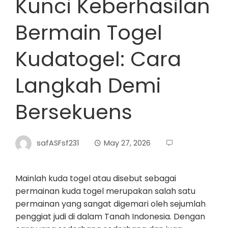
Kunci Keberhasilan
Bermain Togel
Kudatogel: Cara
Langkah Demi
Bersekuens
safASFsf231
May 27, 2026
Mainlah kuda togel atau disebut sebagai
permainan kuda togel merupakan salah satu
permainan yang sangat digemari oleh sejumlah
penggiat judi di dalam Tanah Indonesia. Dengan