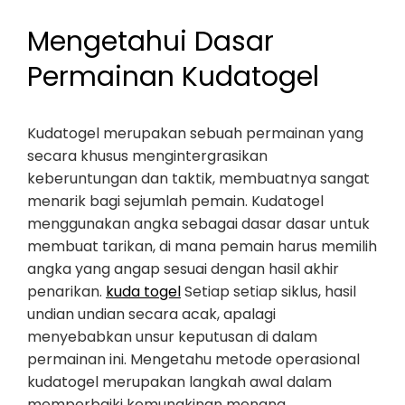
Mengetahui Dasar
Permainan Kudatogel
Kudatogel merupakan sebuah permainan yang
secara khusus mengintergrasikan
keberuntungan dan taktik, membuatnya sangat
menarik bagi sejumlah pemain. Kudatogel
menggunakan angka sebagai dasar dasar untuk
membuat tarikan, di mana pemain harus memilih
angka yang angap sesuai dengan hasil akhir
penarikan.
kuda togel
Setiap setiap siklus, hasil
undian undian secara acak, apalagi
menyebabkan unsur keputusan di dalam
permainan ini. Mengetahu metode operasional
kudatogel merupakan langkah awal dalam
memperbaiki kemungkinan menang.