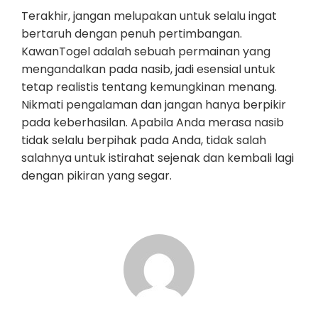
Terakhir, jangan melupakan untuk selalu ingat
bertaruh dengan penuh pertimbangan.
KawanTogel adalah sebuah permainan yang
mengandalkan pada nasib, jadi esensial untuk
tetap realistis tentang kemungkinan menang.
Nikmati pengalaman dan jangan hanya berpikir
pada keberhasilan. Apabila Anda merasa nasib
tidak selalu berpihak pada Anda, tidak salah
salahnya untuk istirahat sejenak dan kembali lagi
dengan pikiran yang segar.