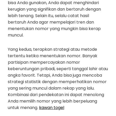
bisa Anda gunakan, Anda dapat menghindari
kerugian yang signifikan dan bertaruh dengan
lebih tenang. Selain itu, selalu catat hasil
bertaruh Anda agar mempelajari tren dan
menentukan nomor yang mungkin bisa kerap
muncul.
Yang kedua, terapkan strategi atau metode
tertentu ketika menentukan nomor. Banyak
partisipan mempercayakan nomor
keberuntungan pribadi, seperti tanggal lahir atau
angka favorit. Tetapi, Anda bisa juga mencoba
strategi statistik dengan memperhatikan nomor
yang sering muncul dalam rekap yang lalu.
Kombinasi dari pendekatan ini dapat menolong
Anda memilih nomor yang lebih berpeluang
untuk menang.
kawan togel