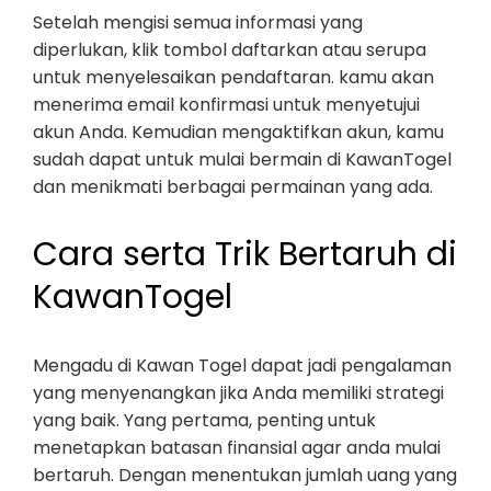
Setelah mengisi semua informasi yang
diperlukan, klik tombol daftarkan atau serupa
untuk menyelesaikan pendaftaran. kamu akan
menerima email konfirmasi untuk menyetujui
akun Anda. Kemudian mengaktifkan akun, kamu
sudah dapat untuk mulai bermain di KawanTogel
dan menikmati berbagai permainan yang ada.
Cara serta Trik Bertaruh di
KawanTogel
Mengadu di Kawan Togel dapat jadi pengalaman
yang menyenangkan jika Anda memiliki strategi
yang baik. Yang pertama, penting untuk
menetapkan batasan finansial agar anda mulai
bertaruh. Dengan menentukan jumlah uang yang