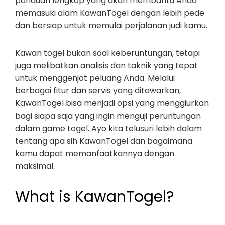
panduan lengkap yang akan membantu Anda
memasuki alam KawanTogel dengan lebih pede
dan bersiap untuk memulai perjalanan judi kamu.
Kawan togel bukan soal keberuntungan, tetapi
juga melibatkan analisis dan taknik yang tepat
untuk menggenjot peluang Anda. Melalui
berbagai fitur dan servis yang ditawarkan,
KawanTogel bisa menjadi opsi yang menggiurkan
bagi siapa saja yang ingin menguji peruntungan
dalam game togel. Ayo kita telusuri lebih dalam
tentang apa sih KawanTogel dan bagaimana
kamu dapat memanfaatkannya dengan
maksimal.
What is KawanTogel?