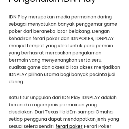
IDN Play merupakan media permainan daring
sebagai menyatukan banyak penggemar game
poker dari beraneka latar belakang. Dengan
kehadiran ferari poker dan IDNPOKER, IDNPLAY
menjad tempat yang ideal untuk para pemain
yang berhasrat merasakan pengalaman
bermain yang menyenangkan serta seru.
Kualitas game dan aksesibilitas akses menjadikan
IDNPLAY pilihan utama bagi banyak pecinta judi
daring.
Satu fitur unggulan dari IDN Play IDNPLAY adalah
beraneka ragam jenis permainan yang
disediakan. Dari Texas HoldEm sampai Omaha,
setiap pengguna dapat mendapatkan jenis yang
sesuai selera sendiri.
ferari poker
Ferari Poker