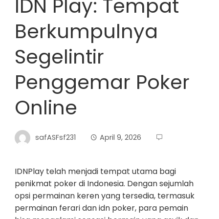
IDN Play: Tempat
Berkumpulnya
Segelintir
Penggemar Poker
Online
safASFsf231
April 9, 2026
IDNPlay telah menjadi tempat utama bagi
penikmat poker di Indonesia. Dengan sejumlah
opsi permainan keren yang tersedia, termasuk
permainan ferari dan idn poker, para pemain