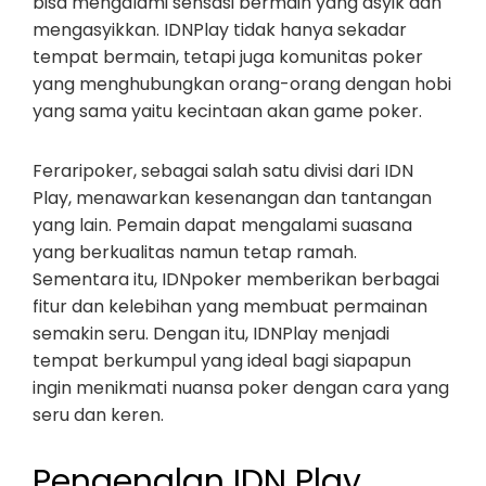
bisa mengalami sensasi bermain yang asyik dan
mengasyikkan. IDNPlay tidak hanya sekadar
tempat bermain, tetapi juga komunitas poker
yang menghubungkan orang-orang dengan hobi
yang sama yaitu kecintaan akan game poker.
Feraripoker, sebagai salah satu divisi dari IDN
Play, menawarkan kesenangan dan tantangan
yang lain. Pemain dapat mengalami suasana
yang berkualitas namun tetap ramah.
Sementara itu, IDNpoker memberikan berbagai
fitur dan kelebihan yang membuat permainan
semakin seru. Dengan itu, IDNPlay menjadi
tempat berkumpul yang ideal bagi siapapun
ingin menikmati nuansa poker dengan cara yang
seru dan keren.
Pengenalan IDN Play