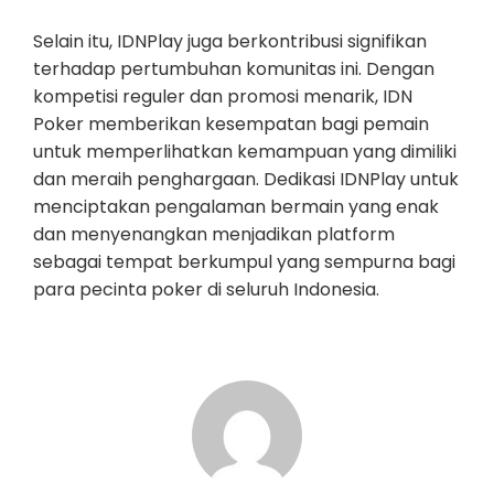
Selain itu, IDNPlay juga berkontribusi signifikan
terhadap pertumbuhan komunitas ini. Dengan
kompetisi reguler dan promosi menarik, IDN
Poker memberikan kesempatan bagi pemain
untuk memperlihatkan kemampuan yang dimiliki
dan meraih penghargaan. Dedikasi IDNPlay untuk
menciptakan pengalaman bermain yang enak
dan menyenangkan menjadikan platform
sebagai tempat berkumpul yang sempurna bagi
para pecinta poker di seluruh Indonesia.