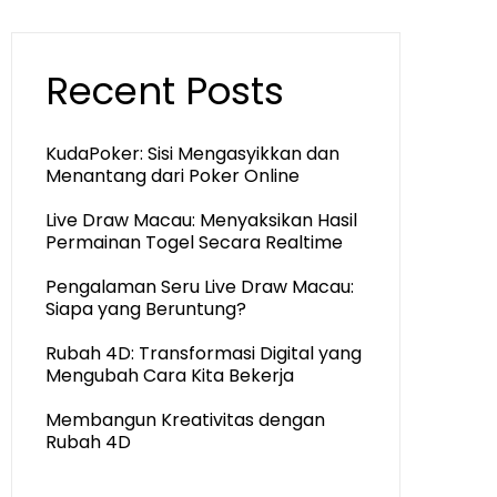
Recent Posts
KudaPoker: Sisi Mengasyikkan dan
Menantang dari Poker Online
Live Draw Macau: Menyaksikan Hasil
Permainan Togel Secara Realtime
Pengalaman Seru Live Draw Macau:
Siapa yang Beruntung?
Rubah 4D: Transformasi Digital yang
Mengubah Cara Kita Bekerja
Membangun Kreativitas dengan
Rubah 4D