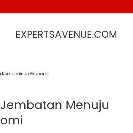
EXPERTSAVENUE.COM
u Kemandirian Ekonomi
: Jembatan Menuju
nomi