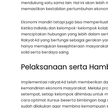
mendukung satu sama lain. Hal ini akan lebih m
memastikan kestabilan pertumbuhan ekonomi y
Ekonomi mandiri tetapi juga bisa memperkuat
Ketika individu dan kelompok-kelompok kolab
menciptakan hubungan yang lebih dalam ser
Rakyat4d yang berfungsi sebagai gerakan yang
hanya memajukan kesejahteraan masyarakat,
solid serta berdaya saing.
Pelaksanaan serta Ham
Implementasi rakyat4d telah memberikan da
kemandirian ekonomi masyarakat. Melalui 
setempat, setiap kelompok dihimbau untuk 
cara optimal. Kursus beserta bimbingan bagi 
sudah dilakukan agar membina kemampuan ser