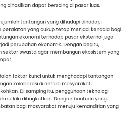
g dihasilkan dapat bersaing di pasar luas.
ejumlah tantangan yang dihadapi dihadapi.
 peralatan yang cukup tetap menjadi kendala bagi
gantungan ekonomi terhadap pasar eksternal juga
jadi perubahan ekonomik. Dengan begitu,
dan sektor swasta agar membangun ekosistem yang
mpat.
 adalah faktor kunci untuk menghadapi tantangan-
ingan kolaborasi di antara masyarakat,
kokohkan. Di samping itu, penggunaan teknologi
u selalu ditingkatkan. Dengan bantuan yang,
 jembatan bagi masyarakat menuju kemandirian yang