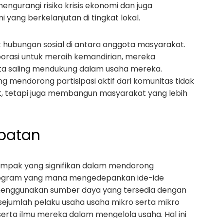
engurangi risiko krisis ekonomi dan juga
ang berkelanjutan di tingkat lokal.
 hubungan sosial di antara anggota masyarakat.
orasi untuk meraih kemandirian, mereka
ta saling mendukung dalam usaha mereka.
 mendorong partisipasi aktif dari komunitas tidak
 tetapi juga membangun masyarakat yang lebih
batan
mpak yang signifikan dalam mendorong
program yang mana mengedepankan ide-ide
menggunakan sumber daya yang tersedia dengan
sejumlah pelaku usaha usaha mikro serta mikro
ta ilmu mereka dalam mengelola usaha. Hal ini