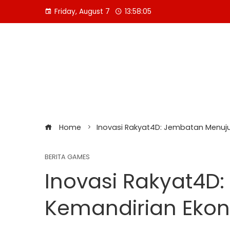
Skip
Friday, August 7
13:58:06
to
content
Home
Inovasi Rakyat4D: Jembatan Menuj
BERITA GAMES
Inovasi Rakyat4D
Kemandirian Eko