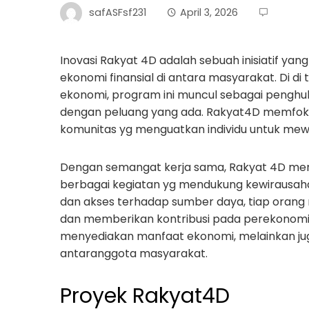
safASFsf231
April 3, 2026
Inovasi Rakyat 4D adalah sebuah inisiatif y
ekonomi finansial di antara masyarakat. Di d
ekonomi, program ini muncul sebagai pengh
dengan peluang yang ada. Rakyat4D memfok
komunitas yg menguatkan individu untuk mew
Dengan semangat kerja sama, Rakyat 4D men
berbagai kegiatan yg mendukung kewirausaha
dan akses terhadap sumber daya, tiap orang 
dan memberikan kontribusi pada perekonomia
menyediakan manfaat ekonomi, melainkan j
antaranggota masyarakat.
Proyek Rakyat4D