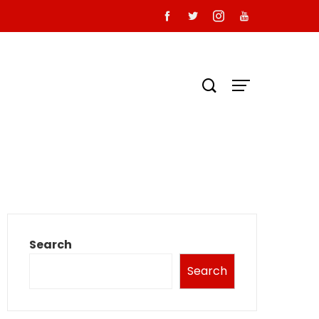
Search
Search