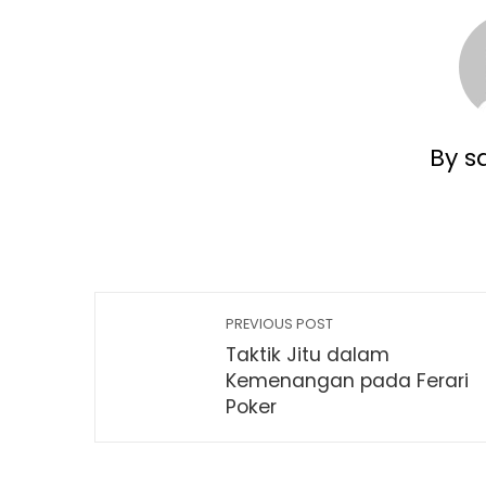
By s
PREVIOUS POST
Taktik Jitu dalam
Kemenangan pada Ferari
Poker