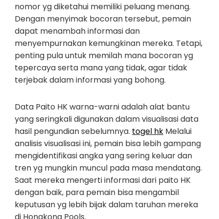
nomor yg diketahui memiliki peluang menang.
Dengan menyimak bocoran tersebut, pemain
dapat menambah informasi dan
menyempurnakan kemungkinan mereka. Tetapi,
penting pula untuk memilah mana bocoran yg
tepercaya serta mana yang tidak, agar tidak
terjebak dalam informasi yang bohong.
Data Paito HK warna-warni adalah alat bantu
yang seringkali digunakan dalam visualisasi data
hasil pengundian sebelumnya.
togel hk
Melalui
analisis visualisasi ini, pemain bisa lebih gampang
mengidentifikasi angka yang sering keluar dan
tren yg mungkin muncul pada masa mendatang.
Saat mereka mengerti informasi dari paito HK
dengan baik, para pemain bisa mengambil
keputusan yg lebih bijak dalam taruhan mereka
di Hongkong Pools.