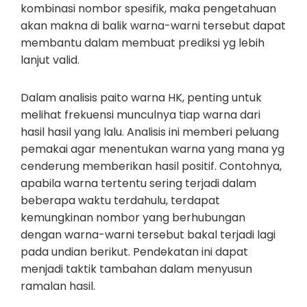
kombinasi nombor spesifik, maka pengetahuan
akan makna di balik warna-warni tersebut dapat
membantu dalam membuat prediksi yg lebih
lanjut valid.
Dalam analisis paito warna HK, penting untuk
melihat frekuensi munculnya tiap warna dari
hasil hasil yang lalu. Analisis ini memberi peluang
pemakai agar menentukan warna yang mana yg
cenderung memberikan hasil positif. Contohnya,
apabila warna tertentu sering terjadi dalam
beberapa waktu terdahulu, terdapat
kemungkinan nombor yang berhubungan
dengan warna-warni tersebut bakal terjadi lagi
pada undian berikut. Pendekatan ini dapat
menjadi taktik tambahan dalam menyusun
ramalan hasil.