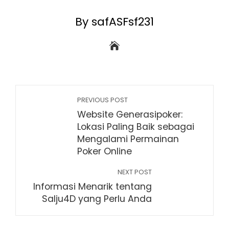
By safASFsf231
PREVIOUS POST
Website Generasipoker:
Lokasi Paling Baik sebagai
Mengalami Permainan
Poker Online
NEXT POST
Informasi Menarik tentang
Salju4D yang Perlu Anda