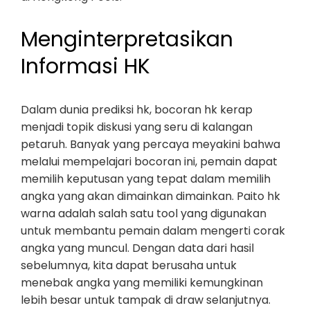
Menginterpretasikan
Informasi HK
Dalam dunia prediksi hk, bocoran hk kerap
menjadi topik diskusi yang seru di kalangan
petaruh. Banyak yang percaya meyakini bahwa
melalui mempelajari bocoran ini, pemain dapat
memilih keputusan yang tepat dalam memilih
angka yang akan dimainkan dimainkan. Paito hk
warna adalah salah satu tool yang digunakan
untuk membantu pemain dalam mengerti corak
angka yang muncul. Dengan data dari hasil
sebelumnya, kita dapat berusaha untuk
menebak angka yang memiliki kemungkinan
lebih besar untuk tampak di draw selanjutnya.