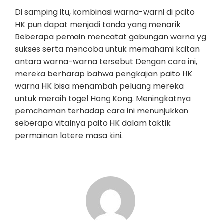
Di samping itu, kombinasi warna-warni di paito
HK pun dapat menjadi tanda yang menarik
Beberapa pemain mencatat gabungan warna yg
sukses serta mencoba untuk memahami kaitan
antara warna-warna tersebut Dengan cara ini,
mereka berharap bahwa pengkajian paito HK
warna HK bisa menambah peluang mereka
untuk meraih togel Hong Kong. Meningkatnya
pemahaman terhadap cara ini menunjukkan
seberapa vitalnya paito HK dalam taktik
permainan lotere masa kini.