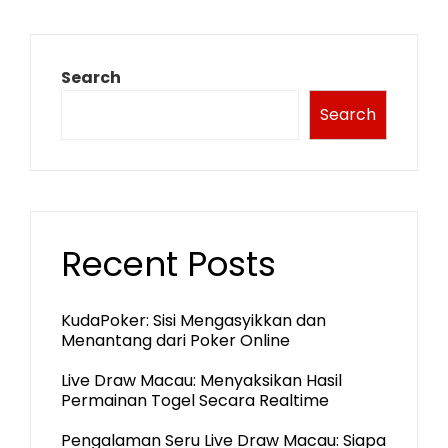
Search
Search
Recent Posts
KudaPoker: Sisi Mengasyikkan dan
Menantang dari Poker Online
Live Draw Macau: Menyaksikan Hasil
Permainan Togel Secara Realtime
Pengalaman Seru Live Draw Macau: Siapa