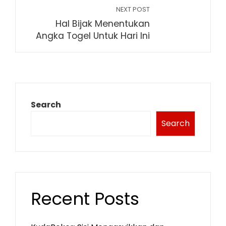
NEXT POST
Hal Bijak Menentukan
Angka Togel Untuk Hari Ini
Search
Search
Recent Posts