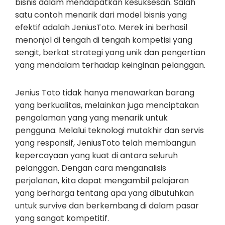
bisnis dalam mendapatkan kesuksesan. Salah
satu contoh menarik dari model bisnis yang
efektif adalah JeniusToto. Merek ini berhasil
menonjol di tengah di tengah kompetisi yang
sengit, berkat strategi yang unik dan pengertian
yang mendalam terhadap keinginan pelanggan.
Jenius Toto tidak hanya menawarkan barang
yang berkualitas, melainkan juga menciptakan
pengalaman yang yang menarik untuk
pengguna. Melalui teknologi mutakhir dan servis
yang responsif, JeniusToto telah membangun
kepercayaan yang kuat di antara seluruh
pelanggan. Dengan cara menganalisis
perjalanan, kita dapat mengambil pelajaran
yang berharga tentang apa yang dibutuhkan
untuk survive dan berkembang di dalam pasar
yang sangat kompetitif.