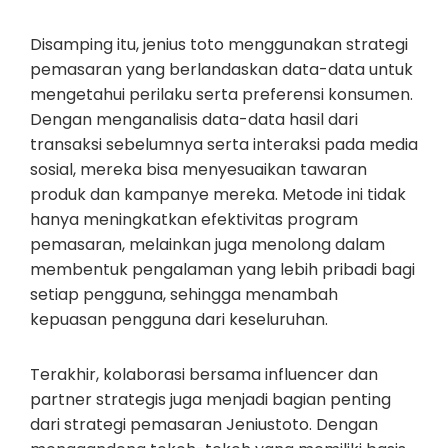
Disamping itu, jenius toto menggunakan strategi
pemasaran yang berlandaskan data-data untuk
mengetahui perilaku serta preferensi konsumen.
Dengan menganalisis data-data hasil dari
transaksi sebelumnya serta interaksi pada media
sosial, mereka bisa menyesuaikan tawaran
produk dan kampanye mereka. Metode ini tidak
hanya meningkatkan efektivitas program
pemasaran, melainkan juga menolong dalam
membentuk pengalaman yang lebih pribadi bagi
setiap pengguna, sehingga menambah
kepuasan pengguna dari keseluruhan.
Terakhir, kolaborasi bersama influencer dan
partner strategis juga menjadi bagian penting
dari strategi pemasaran Jeniustoto. Dengan