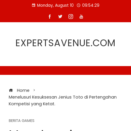
Skip
Monday, August 10
09:54:30
to
content
EXPERTSAVENUE.COM
Home
Menelusuri Kesuksesan Jenius Toto di Pertengahan
Kompetisi yang Ketat.
BERITA GAMES