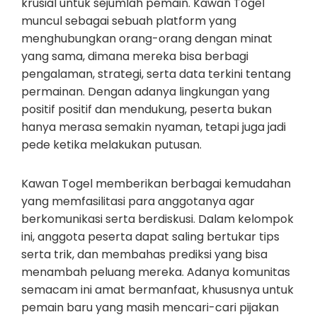
krusial untuk sejumlah pemain. Kawan Togel
muncul sebagai sebuah platform yang
menghubungkan orang-orang dengan minat
yang sama, dimana mereka bisa berbagi
pengalaman, strategi, serta data terkini tentang
permainan. Dengan adanya lingkungan yang
positif positif dan mendukung, peserta bukan
hanya merasa semakin nyaman, tetapi juga jadi
pede ketika melakukan putusan.
Kawan Togel memberikan berbagai kemudahan
yang memfasilitasi para anggotanya agar
berkomunikasi serta berdiskusi. Dalam kelompok
ini, anggota peserta dapat saling bertukar tips
serta trik, dan membahas prediksi yang bisa
menambah peluang mereka. Adanya komunitas
semacam ini amat bermanfaat, khususnya untuk
pemain baru yang masih mencari-cari pijakan