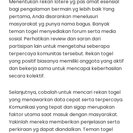
Menentukan rekan lotere yg pas amat esensial
bagi pengalaman bermain yg lebih baik Yang
pertama, Anda disarankan menelusuri
masyarakat yg punya nama bagus. Banyak
teman togel menyediakan forum serta media
sosial. Perhatikan review dan saran dari
partisipan lain untuk mengetahui seberapa
terpercaya komunitas tersebut. Rekan togel
yang positif biasanya memiliki anggota yang aktif
dan bekerja sama untuk mencapai keberhasilan
secara kolektif.
Selanjutnya, cobalah untuk mencari rekan togel
yang menawarkan data cepat serta terpercaya.
Komunikasi yang tepat dan sigap merupakan
faktor utama saat masuk dengan masyarakat.
Yakinlah mereka memberikan penjelasan serta
perkiraan yg dapat diandalkan. Teman togel