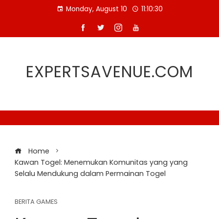
Skip
Monday, August 10
11:10:30
to
content
EXPERTSAVENUE.COM
Home
Kawan Togel: Menemukan Komunitas yang yang
Selalu Mendukung dalam Permainan Togel
BERITA GAMES