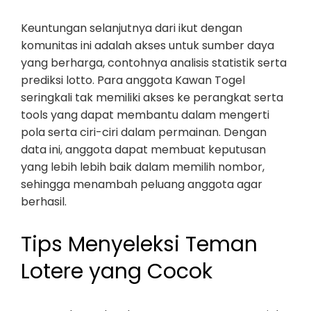
Keuntungan selanjutnya dari ikut dengan
komunitas ini adalah akses untuk sumber daya
yang berharga, contohnya analisis statistik serta
prediksi lotto. Para anggota Kawan Togel
seringkali tak memiliki akses ke perangkat serta
tools yang dapat membantu dalam mengerti
pola serta ciri-ciri dalam permainan. Dengan
data ini, anggota dapat membuat keputusan
yang lebih lebih baik dalam memilih nombor,
sehingga menambah peluang anggota agar
berhasil.
Tips Menyeleksi Teman
Lotere yang Cocok