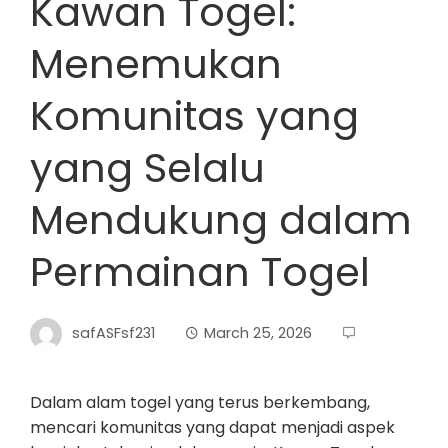
Kawan Togel:
Menemukan
Komunitas yang
yang Selalu
Mendukung dalam
Permainan Togel
safASFsf231
March 25, 2026
Dalam alam togel yang terus berkembang,
mencari komunitas yang dapat menjadi aspek