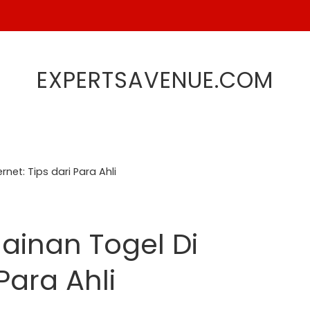
EXPERTSAVENUE.COM
net: Tips dari Para Ahli
ainan Togel Di
 Para Ahli