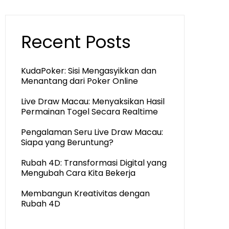
Recent Posts
KudaPoker: Sisi Mengasyikkan dan
Menantang dari Poker Online
Live Draw Macau: Menyaksikan Hasil
Permainan Togel Secara Realtime
Pengalaman Seru Live Draw Macau:
Siapa yang Beruntung?
Rubah 4D: Transformasi Digital yang
Mengubah Cara Kita Bekerja
Membangun Kreativitas dengan
Rubah 4D