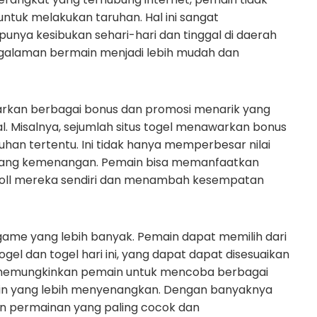
untuk melakukan taruhan. Hal ini sangat
nya kesibukan sehari-hari dan tinggal di daerah
engalaman bermain menjadi lebih mudah dan
awarkan berbagai bonus dan promosi menarik yang
nal. Misalnya, sejumlah situs togel menawarkan bonus
uhan tertentu. Ini tidak hanya memperbesar nilai
luang kemenangan. Pemain bisa memanfaatkan
oll mereka sendiri dan menambah kesempatan
 game yang lebih banyak. Pemain dapat memilih dari
gel dan togel hari ini, yang dapat dapat disesuaikan
ni memungkinkan pemain untuk mencoba berbagai
n yang lebih menyenangkan. Dengan banyaknya
n permainan yang paling cocok dan