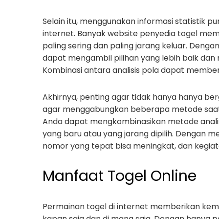
Selain itu, menggunakan informasi statistik p
internet. Banyak website penyedia togel me
paling sering dan paling jarang keluar. Deng
dapat mengambil pilihan yang lebih baik da
Kombinasi antara analisis pola dapat member
Akhirnya, penting agar tidak hanya hanya b
agar menggabungkan beberapa metode saat m
Anda dapat mengkombinasikan metode anal
yang baru atau yang jarang dipilih. Dengan 
nomor yang tepat bisa meningkat, dan kegiat
Manfaat Togel Online
Permainan togel di internet memberikan kem
kapan saja dan di mana saja. Dengan hanya p