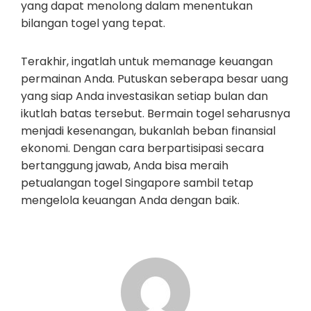
yang dapat menolong dalam menentukan
bilangan togel yang tepat.
Terakhir, ingatlah untuk memanage keuangan
permainan Anda. Putuskan seberapa besar uang
yang siap Anda investasikan setiap bulan dan
ikutlah batas tersebut. Bermain togel seharusnya
menjadi kesenangan, bukanlah beban finansial
ekonomi. Dengan cara berpartisipasi secara
bertanggung jawab, Anda bisa meraih
petualangan togel Singapore sambil tetap
mengelola keuangan Anda dengan baik.