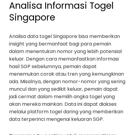
Analisa Informasi Togel
Singapore
Analisa data togel Singapore bisa memberikan
insight yang bermanfaat bagi para pemain
dalam menentukan nomor yang lebih potensial
keluar. Dengan cara memanfaatkan informasi
hasil SGP sebelumnya, pemain dapat
menemukan corak atau tren yang kemungkinan
ada. Misalnya, dengan nomor-nomor yang sering
muncul dan yang sedikit keluar, pemain dapat
jadi cermat dalam memilih angka togel yang
akan mereka mainkan. Data ini dapat diakses
melalui platform togel daring yang memberikan
data terperinci mengenai keluaran SGP.