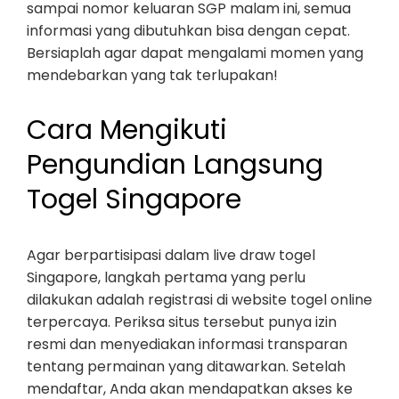
sampai nomor keluaran SGP malam ini, semua
informasi yang dibutuhkan bisa dengan cepat.
Bersiaplah agar dapat mengalami momen yang
mendebarkan yang tak terlupakan!
Cara Mengikuti
Pengundian Langsung
Togel Singapore
Agar berpartisipasi dalam live draw togel
Singapore, langkah pertama yang perlu
dilakukan adalah registrasi di website togel online
terpercaya. Periksa situs tersebut punya izin
resmi dan menyediakan informasi transparan
tentang permainan yang ditawarkan. Setelah
mendaftar, Anda akan mendapatkan akses ke