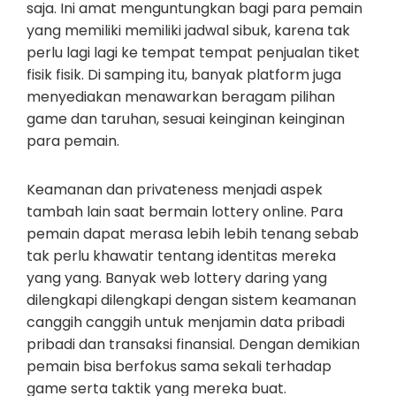
saja. Ini amat menguntungkan bagi para pemain
yang memiliki memiliki jadwal sibuk, karena tak
perlu lagi lagi ke tempat tempat penjualan tiket
fisik fisik. Di samping itu, banyak platform juga
menyediakan menawarkan beragam pilihan
game dan taruhan, sesuai keinginan keinginan
para pemain.
Keamanan dan privateness menjadi aspek
tambah lain saat bermain lottery online. Para
pemain dapat merasa lebih lebih tenang sebab
tak perlu khawatir tentang identitas mereka
yang yang. Banyak web lottery daring yang
dilengkapi dilengkapi dengan sistem keamanan
canggih canggih untuk menjamin data pribadi
pribadi dan transaksi finansial. Dengan demikian
pemain bisa berfokus sama sekali terhadap
game serta taktik yang mereka buat.