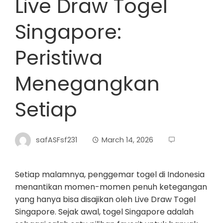
Live Draw Togel
Singapore:
Peristiwa
Menegangkan
Setiap
safASFsf231
March 14, 2026
Setiap malamnya, penggemar togel di Indonesia
menantikan momen-momen penuh ketegangan
yang hanya bisa disajikan oleh Live Draw Togel
Singapore. Sejak awal, togel Singapore adalah