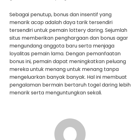
Sebagai penutup, bonus dan insentif yang
menarik acap adalah daya tarik tersendiri
tersendiri untuk pemain lottery daring. Sejumlah
situs memberikan penghargaan dan bonus agar
mengundang anggota baru serta menjaga
loyalitas pemain lama. Dengan pemanfaatan
bonus ini, pemain dapat meningkatkan peluang
mereka untuk menang untuk menang tanpa
mengeluarkan banyak banyak. Hal ini membuat
pengalaman bermain bertaruh togel daring lebih
menarik serta menguntungkan sekali.