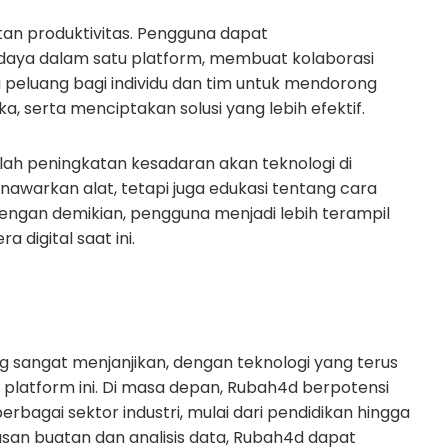
tan produktivitas. Pengguna dapat
daya dalam satu platform, membuat kolaborasi
 peluang bagi individu dan tim untuk mendorong
a, serta menciptakan solusi yang lebih efektif.
lah peningkatan kesadaran akan teknologi di
warkan alat, tetapi juga edukasi tentang cara
ngan demikian, pengguna menjadi lebih terampil
 digital saat ini.
 sangat menjanjikan, dengan teknologi yang terus
atform ini. Di masa depan, Rubah4d berpotensi
bagai sektor industri, mulai dari pendidikan hingga
dasan buatan dan analisis data, Rubah4d dapat