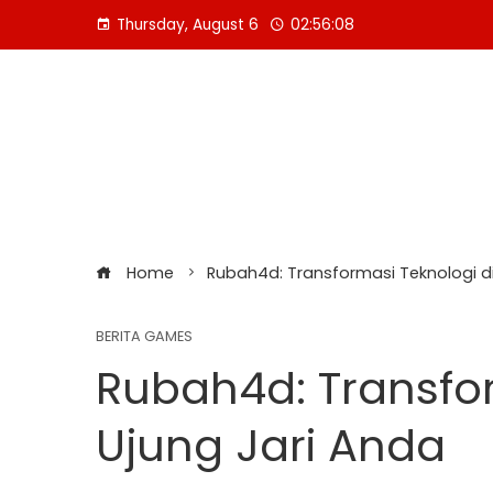
Skip
Thursday, August 6
02:56:09
to
content
Home
Rubah4d: Transformasi Teknologi di
BERITA GAMES
Rubah4d: Transfor
Ujung Jari Anda