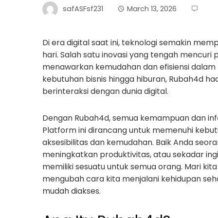
safASFsf231
March 13, 2026
Di era digital saat ini, teknologi semakin me
hari. Salah satu inovasi yang tengah mencuri
menawarkan kemudahan dan efisiensi dalam me
kebutuhan bisnis hingga hiburan, Rubah4d ha
berinteraksi dengan dunia digital.
Dengan Rubah4d, semua kemampuan dan inform
Platform ini dirancang untuk memenuhi keb
aksesibilitas dan kemudahan. Baik Anda seora
meningkatkan produktivitas, atau sekadar in
memiliki sesuatu untuk semua orang. Mari kit
mengubah cara kita menjalani kehidupan seha
mudah diakses.