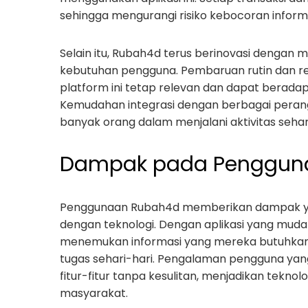
sehingga mengurangi risiko kebocoran inform
Selain itu, Rubah4d terus berinovasi dengan 
kebutuhan pengguna. Pembaruan rutin dan r
platform ini tetap relevan dan dapat berada
Kemudahan integrasi dengan berbagai perang
banyak orang dalam menjalani aktivitas sehar
Dampak pada Penggun
Penggunaan Rubah4d memberikan dampak yang
dengan teknologi. Dengan aplikasi yang mud
menemukan informasi yang mereka butuhkan,
tugas sehari-hari. Pengalaman pengguna yang
fitur-fitur tanpa kesulitan, menjadikan teknolo
masyarakat.