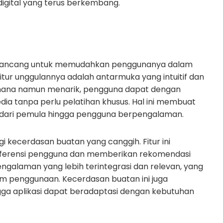
 digital yang terus berkembang.
irancang untuk memudahkan penggunanya dalam
 fitur unggulannya adalah antarmuka yang intuitif dan
hana namun menarik, pengguna dapat dengan
ia tanpa perlu pelatihan khusus. Hal ini membuat
 dari pemula hingga pengguna berpengalaman.
gi kecerdasan buatan yang canggih. Fitur ini
ferensi pengguna dan memberikan rekomendasi
galaman yang lebih terintegrasi dan relevan, yang
m penggunaan. Kecerdasan buatan ini juga
ga aplikasi dapat beradaptasi dengan kebutuhan