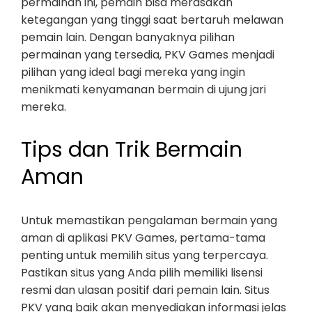
permainan ini, pemain bisa merasakan
ketegangan yang tinggi saat bertaruh melawan
pemain lain. Dengan banyaknya pilihan
permainan yang tersedia, PKV Games menjadi
pilihan yang ideal bagi mereka yang ingin
menikmati kenyamanan bermain di ujung jari
mereka.
Tips dan Trik Bermain
Aman
Untuk memastikan pengalaman bermain yang
aman di aplikasi PKV Games, pertama-tama
penting untuk memilih situs yang terpercaya.
Pastikan situs yang Anda pilih memiliki lisensi
resmi dan ulasan positif dari pemain lain. Situs
PKV yang baik akan menyediakan informasi jelas