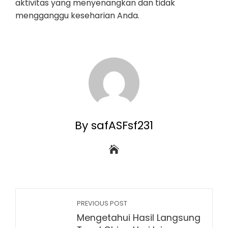
aktivitas yang menyenangkan dan tidak
mengganggu keseharian Anda.
By safASFsf231
PREVIOUS POST
Mengetahui Hasil Langsung