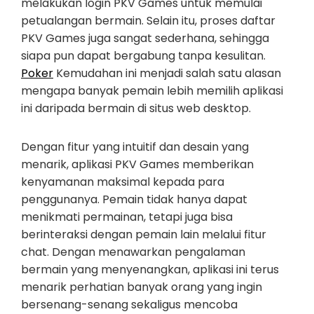
melakukan login PKV Games untuk memulai
petualangan bermain. Selain itu, proses daftar
PKV Games juga sangat sederhana, sehingga
siapa pun dapat bergabung tanpa kesulitan.
Poker
Kemudahan ini menjadi salah satu alasan
mengapa banyak pemain lebih memilih aplikasi
ini daripada bermain di situs web desktop.
Dengan fitur yang intuitif dan desain yang
menarik, aplikasi PKV Games memberikan
kenyamanan maksimal kepada para
penggunanya. Pemain tidak hanya dapat
menikmati permainan, tetapi juga bisa
berinteraksi dengan pemain lain melalui fitur
chat. Dengan menawarkan pengalaman
bermain yang menyenangkan, aplikasi ini terus
menarik perhatian banyak orang yang ingin
bersenang-senang sekaligus mencoba