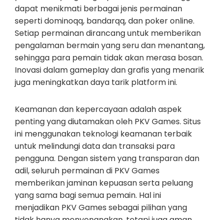
dapat menikmati berbagai jenis permainan
seperti dominoqq, bandarqq, dan poker online.
Setiap permainan dirancang untuk memberikan
pengalaman bermain yang seru dan menantang,
sehingga para pemain tidak akan merasa bosan.
Inovasi dalam gameplay dan grafis yang menarik
juga meningkatkan daya tarik platform ini.
Keamanan dan kepercayaan adalah aspek
penting yang diutamakan oleh PKV Games. Situs
ini menggunakan teknologi keamanan terbaik
untuk melindungi data dan transaksi para
pengguna. Dengan sistem yang transparan dan
adil, seluruh permainan di PKV Games
memberikan jaminan kepuasan serta peluang
yang sama bagi semua pemain. Hal ini
menjadikan PKV Games sebagai pilihan yang
tidak hanya menyenangkan, tetapi juga aman