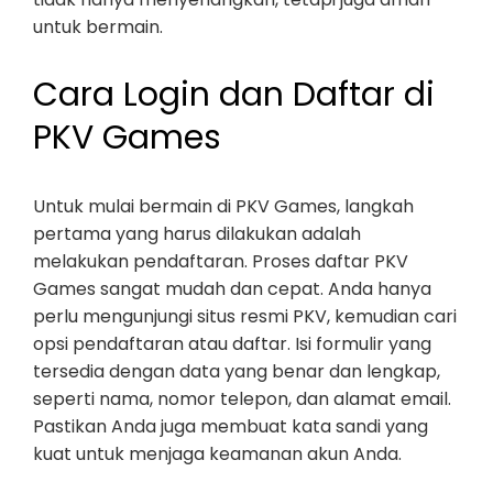
untuk bermain.
Cara Login dan Daftar di
PKV Games
Untuk mulai bermain di PKV Games, langkah
pertama yang harus dilakukan adalah
melakukan pendaftaran. Proses daftar PKV
Games sangat mudah dan cepat. Anda hanya
perlu mengunjungi situs resmi PKV, kemudian cari
opsi pendaftaran atau daftar. Isi formulir yang
tersedia dengan data yang benar dan lengkap,
seperti nama, nomor telepon, dan alamat email.
Pastikan Anda juga membuat kata sandi yang
kuat untuk menjaga keamanan akun Anda.