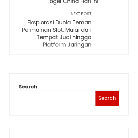
Togel China Hari Ini
NEXT POST
Eksplorasi Dunia Teman
Permainan Slot: Mulai dari
Tempat Judi hingga
Platform Jaringan
Search
Search