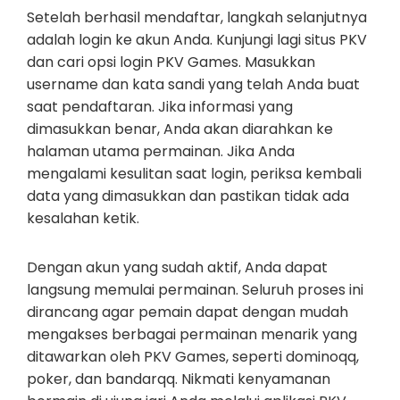
Setelah berhasil mendaftar, langkah selanjutnya
adalah login ke akun Anda. Kunjungi lagi situs PKV
dan cari opsi login PKV Games. Masukkan
username dan kata sandi yang telah Anda buat
saat pendaftaran. Jika informasi yang
dimasukkan benar, Anda akan diarahkan ke
halaman utama permainan. Jika Anda
mengalami kesulitan saat login, periksa kembali
data yang dimasukkan dan pastikan tidak ada
kesalahan ketik.
Dengan akun yang sudah aktif, Anda dapat
langsung memulai permainan. Seluruh proses ini
dirancang agar pemain dapat dengan mudah
mengakses berbagai permainan menarik yang
ditawarkan oleh PKV Games, seperti dominoqq,
poker, dan bandarqq. Nikmati kenyamanan