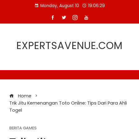
Skip
Monday, August 10
19:06:29
to
content
EXPERTSAVENUE.COM
Home
Trik Jitu Kemenangan Toto Online: Tips Dari Para Ahli
Togel
BERITA GAMES