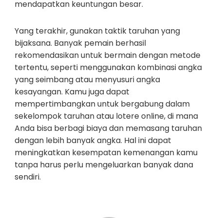
mendapatkan keuntungan besar.
Yang terakhir, gunakan taktik taruhan yang
bijaksana. Banyak pemain berhasil
rekomendasikan untuk bermain dengan metode
tertentu, seperti menggunakan kombinasi angka
yang seimbang atau menyusuri angka
kesayangan. Kamu juga dapat
mempertimbangkan untuk bergabung dalam
sekelompok taruhan atau lotere online, di mana
Anda bisa berbagi biaya dan memasang taruhan
dengan lebih banyak angka. Hal ini dapat
meningkatkan kesempatan kemenangan kamu
tanpa harus perlu mengeluarkan banyak dana
sendiri.