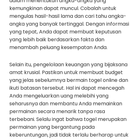
dalam menentukan angka-angka yang
kemungkinan dapat muncul. Cobalah untuk
mengulas hasil-hasil lama dan cari tahu angka-
angka yang banyak tertinggal. Dengan informasi
yang tepat, Anda dapat membuat keputusan
yang lebih baik berdasarkan fakta dan
menambah peluang kesempatan Anda.
Selain itu, pengelolaan keuangan yang bijaksana
amat krusial. Pastikan untuk membuat budget
yang jelas sebelumnya bermain togel online dan
ikuti batasan tersebut. Hal ini dapat mencegah
Anda mengeluarkan uang melebihi yang
seharusnya dan membantu Anda memainkan
permainan secara menarik tanpa rasa
terbebani. Selalu ingat bahwa togel merupakan
permainan yang bergantung pada
keberuntungan, jadi tidak terlalu berharap untuk