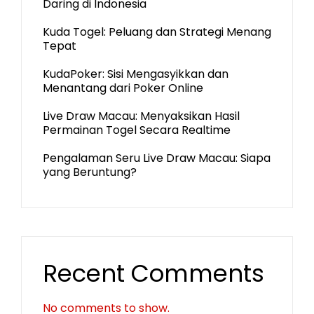
Daring di Indonesia
Kuda Togel: Peluang dan Strategi Menang
Tepat
KudaPoker: Sisi Mengasyikkan dan
Menantang dari Poker Online
Live Draw Macau: Menyaksikan Hasil
Permainan Togel Secara Realtime
Pengalaman Seru Live Draw Macau: Siapa
yang Beruntung?
Recent Comments
No comments to show.