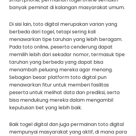
banyak peminat di kalangan masyarakat umum.
Di sisi lain, toto digital merupakan varian yang
berbeda dari togel, tetapi sering kali
menawarkan tipe taruhan yang lebih beragam.
Pada toto online, peserta cenderung dapat
memilih lebih dari sekadar nomor, termasuk tipe
taruhan yang berbeda yang dapat bisa
menambah peluang mereka agar menang.
Sebagian besar platform toto digital pun
menawarkan fitur untuk memberi fasilitas
peserta untuk melihat data dan prediksi, serta
bisa mendukung mereka dalam mengambil
keputusan bet yang lebih baik.
Baik togel digital dan juga permainan toto digital
mempunyai masyarakat yang aktif, di mana para