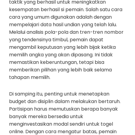
taktik yang berhasil untuk meningkatkan
kesempatan berhasil si pemain. Salah satu cara
cara yang umum digunakan adalah dengan
mempelajari data hasil undian yang telah lalu.
Melalui analisis pola-pola dan tren-tren nombor
yang tendensinya timbul, pemain dapat
mengambil keputusan yang lebih bijak ketika
memilih angka yang akan dipasang. Ini tidak
memastikan keberuntungan, tetapi bisa
memberikan pilihan yang lebih baik selama
tahapan memilih.
Di samping itu, penting untuk menetapkan
budget dan disiplin dalam melakukan bertaruh.
Partisipan harus memutuskan berapa banyak
banyak mereka bersedia untuk
menginvestasikan modal sendiri untuk togel
online. Dengan cara mengatur batas, pemain