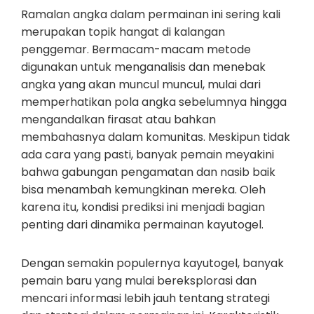
Ramalan angka dalam permainan ini sering kali
merupakan topik hangat di kalangan
penggemar. Bermacam-macam metode
digunakan untuk menganalisis dan menebak
angka yang akan muncul muncul, mulai dari
memperhatikan pola angka sebelumnya hingga
mengandalkan firasat atau bahkan
membahasnya dalam komunitas. Meskipun tidak
ada cara yang pasti, banyak pemain meyakini
bahwa gabungan pengamatan dan nasib baik
bisa menambah kemungkinan mereka. Oleh
karena itu, kondisi prediksi ini menjadi bagian
penting dari dinamika permainan kayutogel.
Dengan semakin populernya kayutogel, banyak
pemain baru yang mulai bereksplorasi dan
mencari informasi lebih jauh tentang strategi