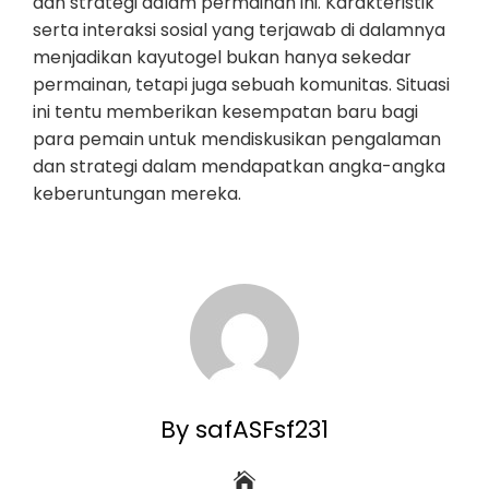
dan strategi dalam permainan ini. Karakteristik
serta interaksi sosial yang terjawab di dalamnya
menjadikan kayutogel bukan hanya sekedar
permainan, tetapi juga sebuah komunitas. Situasi
ini tentu memberikan kesempatan baru bagi
para pemain untuk mendiskusikan pengalaman
dan strategi dalam mendapatkan angka-angka
keberuntungan mereka.
By safASFsf231