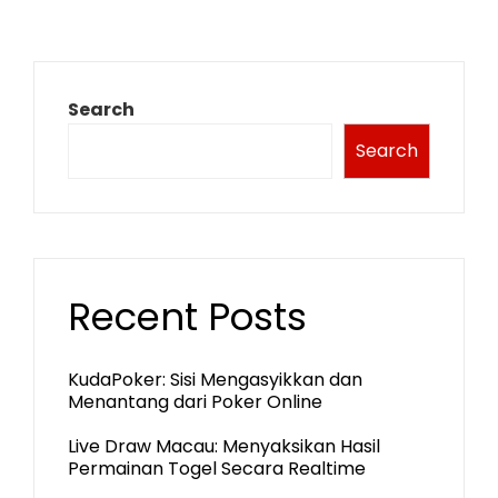
Search
Search
Recent Posts
KudaPoker: Sisi Mengasyikkan dan
Menantang dari Poker Online
Live Draw Macau: Menyaksikan Hasil
Permainan Togel Secara Realtime