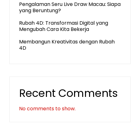
Pengalaman Seru Live Draw Macau: Siapa
yang Beruntung?
Rubah 4D: Transformasi Digital yang
Mengubah Cara Kita Bekerja
Membangun Kreativitas dengan Rubah
4D
Recent Comments
No comments to show.