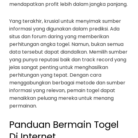
mendapatkan profit lebih dalam jangka panjang.
Yang terakhir, krusial untuk menyimak sumber
informasi yang digunakan dalam prediksi. Ada
situs dan forum daring yang memberikan
perhitungan angka togel. Namun, bukan semua
data tersebut dapat diandalkan. Memilih sumber
yang punya reputasi baik dan track record yang
jelas sangat penting untuk menghasilkan
perhitungan yang tepat. Dengan cara
menggabungkan berbagai metode dan sumber
informasi yang relevan, pemain togel dapat
menaikkan peluang mereka untuk menang
permainan.
Panduan Bermain Togel
Di Internet