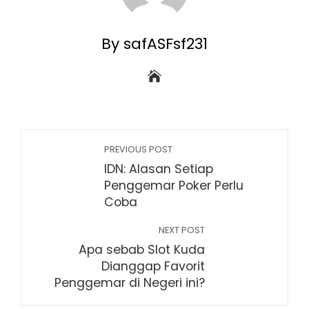
By safASFsf231
PREVIOUS POST
IDN: Alasan Setiap
Penggemar Poker Perlu
Coba
NEXT POST
Apa sebab Slot Kuda
Dianggap Favorit
Penggemar di Negeri ini?