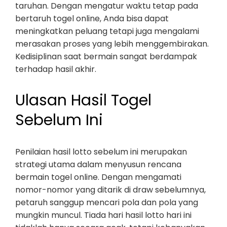
taruhan. Dengan mengatur waktu tetap pada
bertaruh togel online, Anda bisa dapat
meningkatkan peluang tetapi juga mengalami
merasakan proses yang lebih menggembirakan.
Kedisiplinan saat bermain sangat berdampak
terhadap hasil akhir.
Ulasan Hasil Togel
Sebelum Ini
Penilaian hasil lotto sebelum ini merupakan
strategi utama dalam menyusun rencana
bermain togel online. Dengan mengamati
nomor-nomor yang ditarik di draw sebelumnya,
petaruh sanggup mencari pola dan pola yang
mungkin muncul. Tiada hari hasil lotto hari ini