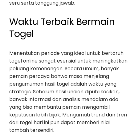
seru serta tanggung jawab.
Waktu Terbaik Bermain
Togel
Menentukan periode yang ideal untuk bertaruh
togel online sangat esensial untuk meningkatkan
peluang kemenangan. Secara umum, banyak
pemain percaya bahwa masa menjelang
pengumuman hasil togel adalah waktu yang
strategis. Sebelum hasil undian dipublikasikan,
banyak informasi dan analisis mendalam ada
yang bisa membantu pemain mengambil
keputusan lebih bijak. Mengamati trend dan tren
dari togel hari ini pun dapat memberi nilai
tambah tersendiri.