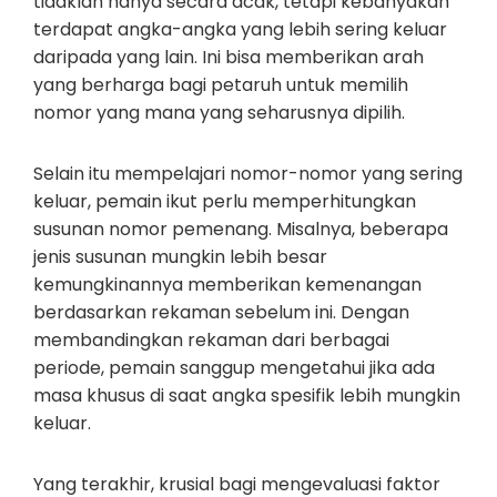
tidaklah hanya secara acak, tetapi kebanyakan
terdapat angka-angka yang lebih sering keluar
daripada yang lain. Ini bisa memberikan arah
yang berharga bagi petaruh untuk memilih
nomor yang mana yang seharusnya dipilih.
Selain itu mempelajari nomor-nomor yang sering
keluar, pemain ikut perlu memperhitungkan
susunan nomor pemenang. Misalnya, beberapa
jenis susunan mungkin lebih besar
kemungkinannya memberikan kemenangan
berdasarkan rekaman sebelum ini. Dengan
membandingkan rekaman dari berbagai
periode, pemain sanggup mengetahui jika ada
masa khusus di saat angka spesifik lebih mungkin
keluar.
Yang terakhir, krusial bagi mengevaluasi faktor