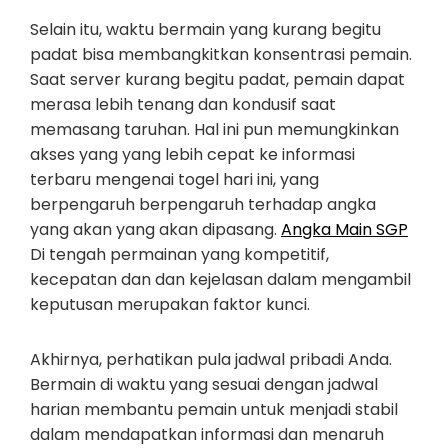
Selain itu, waktu bermain yang kurang begitu
padat bisa membangkitkan konsentrasi pemain.
Saat server kurang begitu padat, pemain dapat
merasa lebih tenang dan kondusif saat
memasang taruhan. Hal ini pun memungkinkan
akses yang yang lebih cepat ke informasi
terbaru mengenai togel hari ini, yang
berpengaruh berpengaruh terhadap angka
yang akan yang akan dipasang.
Angka Main SGP
Di tengah permainan yang kompetitif,
kecepatan dan dan kejelasan dalam mengambil
keputusan merupakan faktor kunci.
Akhirnya, perhatikan pula jadwal pribadi Anda.
Bermain di waktu yang sesuai dengan jadwal
harian membantu pemain untuk menjadi stabil
dalam mendapatkan informasi dan menaruh