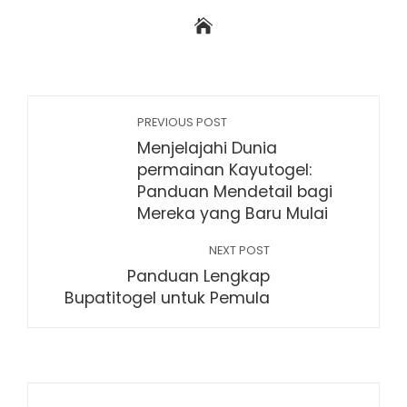
PREVIOUS POST
Menjelajahi Dunia
permainan Kayutogel:
Panduan Mendetail bagi
Mereka yang Baru Mulai
NEXT POST
Panduan Lengkap
Bupatitogel untuk Pemula