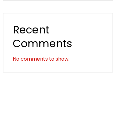
Recent
Comments
No comments to show.