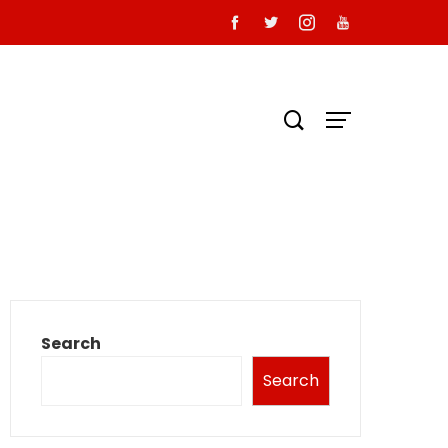
Search
Search