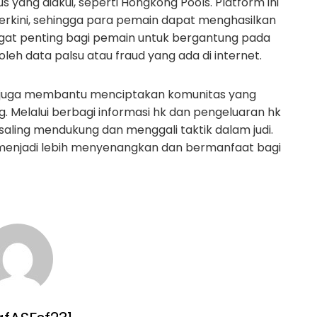
s yang diakui, seperti Hongkong Pools. Platform ini
erkini, sehingga para pemain dapat menghasilkan
angat penting bagi pemain untuk bergantung pada
leh data palsu atau fraud yang ada di internet.
mi juga membantu menciptakan komunitas yang
. Melalui berbagi informasi hk dan pengeluaran hk
saling mendukung dan menggali taktik dalam judi.
menjadi lebih menyenangkan dan bermanfaat bagi