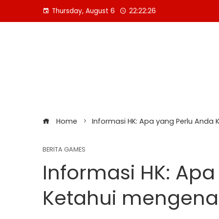
Skip
Thursday, August 6
22:22:26
to
content
Home
Informasi HK: Apa yang Perlu Anda
BERITA GAMES
Informasi HK: Apa
Ketahui mengena