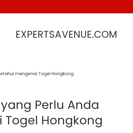
EXPERTSAVENUE.COM
 Ketahui mengenai Togel Hongkong
 yang Perlu Anda
i Togel Hongkong