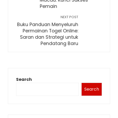
Macau: Kunci Sukses
Pemain
NEXT POST
Buku Panduan Menyeluruh
Permainan Togel Online:
Saran dan Strategi untuk
Pendatang Baru
Search
Search