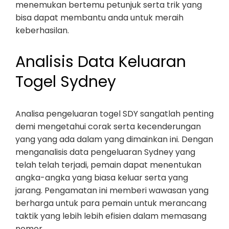
menemukan bertemu petunjuk serta trik yang
bisa dapat membantu anda untuk meraih
keberhasilan.
Analisis Data Keluaran
Togel Sydney
Analisa pengeluaran togel SDY sangatlah penting
demi mengetahui corak serta kecenderungan
yang yang ada dalam yang dimainkan ini. Dengan
menganalisis data pengeluaran Sydney yang
telah telah terjadi, pemain dapat menentukan
angka-angka yang biasa keluar serta yang
jarang. Pengamatan ini memberi wawasan yang
berharga untuk para pemain untuk merancang
taktik yang lebih lebih efisien dalam memasang
nomor.