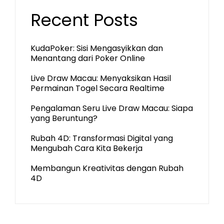
Recent Posts
KudaPoker: Sisi Mengasyikkan dan
Menantang dari Poker Online
Live Draw Macau: Menyaksikan Hasil
Permainan Togel Secara Realtime
Pengalaman Seru Live Draw Macau: Siapa
yang Beruntung?
Rubah 4D: Transformasi Digital yang
Mengubah Cara Kita Bekerja
Membangun Kreativitas dengan Rubah
4D