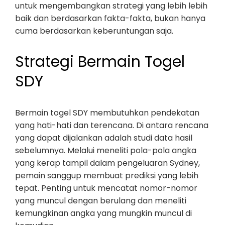
untuk mengembangkan strategi yang lebih lebih
baik dan berdasarkan fakta-fakta, bukan hanya
cuma berdasarkan keberuntungan saja.
Strategi Bermain Togel
SDY
Bermain togel SDY membutuhkan pendekatan
yang hati-hati dan terencana. Di antara rencana
yang dapat dijalankan adalah studi data hasil
sebelumnya. Melalui meneliti pola-pola angka
yang kerap tampil dalam pengeluaran Sydney,
pemain sanggup membuat prediksi yang lebih
tepat. Penting untuk mencatat nomor-nomor
yang muncul dengan berulang dan meneliti
kemungkinan angka yang mungkin muncul di