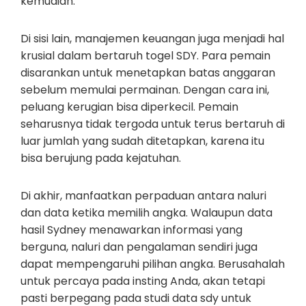
kemudian.
Di sisi lain, manajemen keuangan juga menjadi hal
krusial dalam bertaruh togel SDY. Para pemain
disarankan untuk menetapkan batas anggaran
sebelum memulai permainan. Dengan cara ini,
peluang kerugian bisa diperkecil. Pemain
seharusnya tidak tergoda untuk terus bertaruh di
luar jumlah yang sudah ditetapkan, karena itu
bisa berujung pada kejatuhan.
Di akhir, manfaatkan perpaduan antara naluri
dan data ketika memilih angka. Walaupun data
hasil Sydney menawarkan informasi yang
berguna, naluri dan pengalaman sendiri juga
dapat mempengaruhi pilihan angka. Berusahalah
untuk percaya pada insting Anda, akan tetapi
pasti berpegang pada studi data sdy untuk