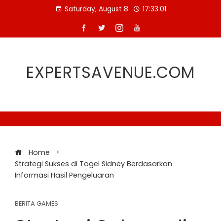
Skip
Saturday, August 8
17:33:01
to
content
EXPERTSAVENUE.COM
Home
Strategi Sukses di Togel Sidney Berdasarkan
Informasi Hasil Pengeluaran
BERITA GAMES