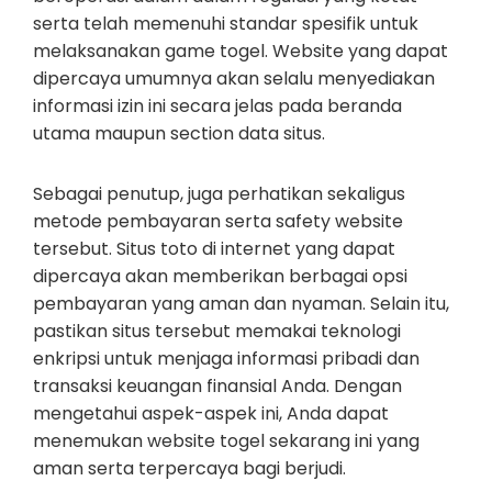
serta telah memenuhi standar spesifik untuk
melaksanakan game togel. Website yang dapat
dipercaya umumnya akan selalu menyediakan
informasi izin ini secara jelas pada beranda
utama maupun section data situs.
Sebagai penutup, juga perhatikan sekaligus
metode pembayaran serta safety website
tersebut. Situs toto di internet yang dapat
dipercaya akan memberikan berbagai opsi
pembayaran yang aman dan nyaman. Selain itu,
pastikan situs tersebut memakai teknologi
enkripsi untuk menjaga informasi pribadi dan
transaksi keuangan finansial Anda. Dengan
mengetahui aspek-aspek ini, Anda dapat
menemukan website togel sekarang ini yang
aman serta terpercaya bagi berjudi.