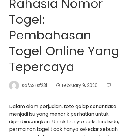
Rahasia Nomor
Togel:
Pembahasan
Togel Online Yang
Tepercaya
safASFsf231
February 9, 2026
Dalam alam perjudian, toto gelap senantiasa
menjadi isu yang menarik perhatian untuk
diperbincangkan. Untuk banyak sekali individu,
permainan togel tidak hanya sekedar sebuah