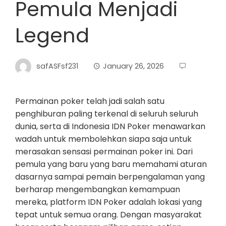
Pemula Menjadi
Legend
safASFsf231
January 26, 2026
Permainan poker telah jadi salah satu
penghiburan paling terkenal di seluruh seluruh
dunia, serta di Indonesia IDN Poker menawarkan
wadah untuk membolehkan siapa saja untuk
merasakan sensasi permainan poker ini. Dari
pemula yang baru yang baru memahami aturan
dasarnya sampai pemain berpengalaman yang
berharap mengembangkan kemampuan
mereka, platform IDN Poker adalah lokasi yang
tepat untuk semua orang. Dengan masyarakat