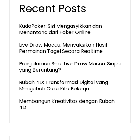
Recent Posts
KudaPoker: Sisi Mengasyikkan dan
Menantang dari Poker Online
Live Draw Macau: Menyaksikan Hasil
Permainan Togel Secara Realtime
Pengalaman Seru Live Draw Macau: Siapa
yang Beruntung?
Rubah 4D: Transformasi Digital yang
Mengubah Cara Kita Bekerja
Membangun Kreativitas dengan Rubah
4D