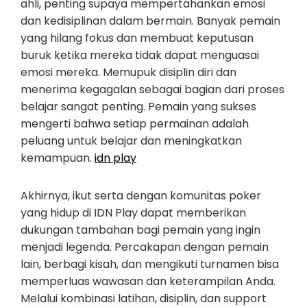
ahli, penting supaya mempertahankan emosi
dan kedisiplinan dalam bermain. Banyak pemain
yang hilang fokus dan membuat keputusan
buruk ketika mereka tidak dapat menguasai
emosi mereka. Memupuk disiplin diri dan
menerima kegagalan sebagai bagian dari proses
belajar sangat penting. Pemain yang sukses
mengerti bahwa setiap permainan adalah
peluang untuk belajar dan meningkatkan
kemampuan.
idn play
Akhirnya, ikut serta dengan komunitas poker
yang hidup di IDN Play dapat memberikan
dukungan tambahan bagi pemain yang ingin
menjadi legenda. Percakapan dengan pemain
lain, berbagi kisah, dan mengikuti turnamen bisa
memperluas wawasan dan keterampilan Anda.
Melalui kombinasi latihan, disiplin, dan support