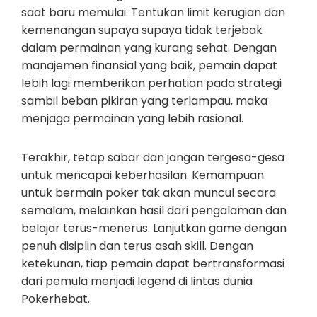
saat baru memulai. Tentukan limit kerugian dan
kemenangan supaya supaya tidak terjebak
dalam permainan yang kurang sehat. Dengan
manajemen finansial yang baik, pemain dapat
lebih lagi memberikan perhatian pada strategi
sambil beban pikiran yang terlampau, maka
menjaga permainan yang lebih rasional.
Terakhir, tetap sabar dan jangan tergesa-gesa
untuk mencapai keberhasilan. Kemampuan
untuk bermain poker tak akan muncul secara
semalam, melainkan hasil dari pengalaman dan
belajar terus-menerus. Lanjutkan game dengan
penuh disiplin dan terus asah skill. Dengan
ketekunan, tiap pemain dapat bertransformasi
dari pemula menjadi legend di lintas dunia
Pokerhebat.