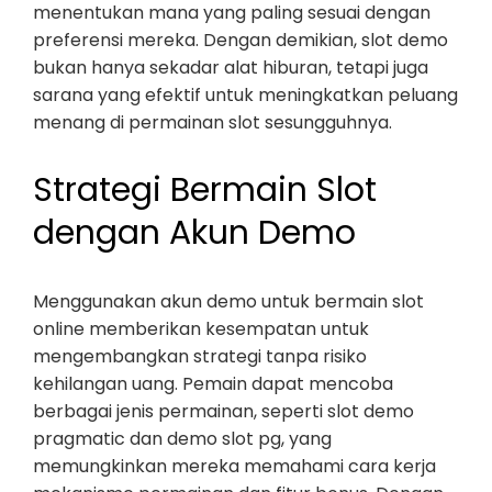
menentukan mana yang paling sesuai dengan
preferensi mereka. Dengan demikian, slot demo
bukan hanya sekadar alat hiburan, tetapi juga
sarana yang efektif untuk meningkatkan peluang
menang di permainan slot sesungguhnya.
Strategi Bermain Slot
dengan Akun Demo
Menggunakan akun demo untuk bermain slot
online memberikan kesempatan untuk
mengembangkan strategi tanpa risiko
kehilangan uang. Pemain dapat mencoba
berbagai jenis permainan, seperti slot demo
pragmatic dan demo slot pg, yang
memungkinkan mereka memahami cara kerja