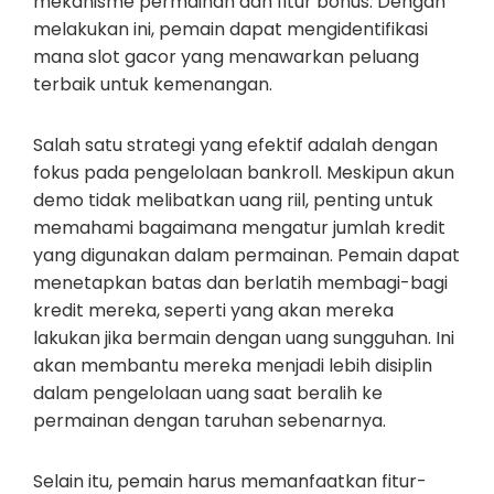
mekanisme permainan dan fitur bonus. Dengan
melakukan ini, pemain dapat mengidentifikasi
mana slot gacor yang menawarkan peluang
terbaik untuk kemenangan.
Salah satu strategi yang efektif adalah dengan
fokus pada pengelolaan bankroll. Meskipun akun
demo tidak melibatkan uang riil, penting untuk
memahami bagaimana mengatur jumlah kredit
yang digunakan dalam permainan. Pemain dapat
menetapkan batas dan berlatih membagi-bagi
kredit mereka, seperti yang akan mereka
lakukan jika bermain dengan uang sungguhan. Ini
akan membantu mereka menjadi lebih disiplin
dalam pengelolaan uang saat beralih ke
permainan dengan taruhan sebenarnya.
Selain itu, pemain harus memanfaatkan fitur-