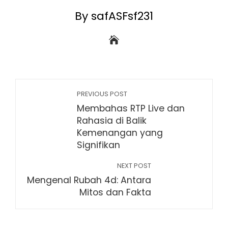
By safASFsf231
PREVIOUS POST
Membahas RTP Live dan
Rahasia di Balik
Kemenangan yang
Signifikan
NEXT POST
Mengenal Rubah 4d: Antara
Mitos dan Fakta