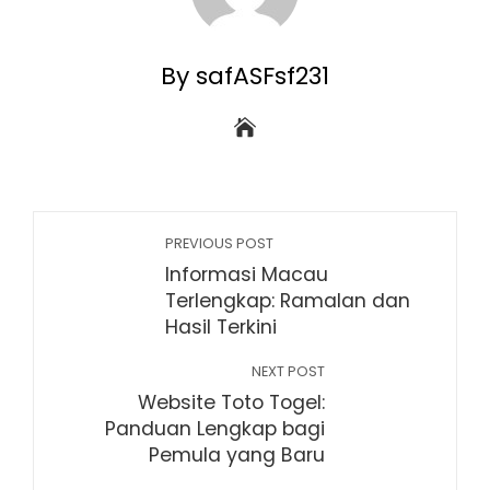
By safASFsf231
PREVIOUS POST
Informasi Macau
Terlengkap: Ramalan dan
Hasil Terkini
NEXT POST
Website Toto Togel:
Panduan Lengkap bagi
Pemula yang Baru