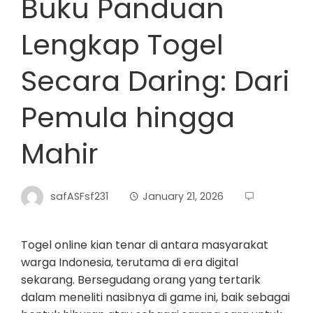
Buku Panduan
Lengkap Togel
Secara Daring: Dari
Pemula hingga
Mahir
safASFsf231
January 21, 2026
Togel online kian tenar di antara masyarakat
warga Indonesia, terutama di era digital
sekarang. Bersegudang orang yang tertarik
dalam meneliti nasibnya di game ini, baik sebagai