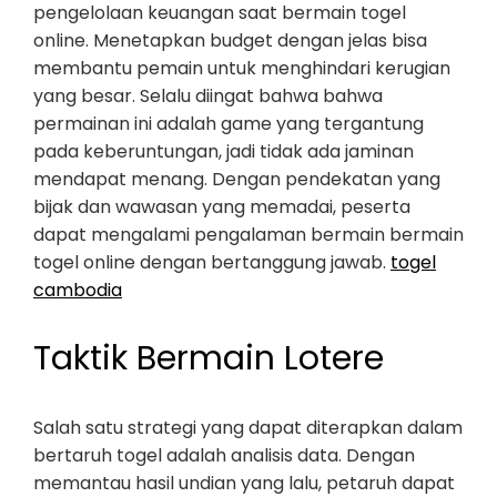
pengelolaan keuangan saat bermain togel
online. Menetapkan budget dengan jelas bisa
membantu pemain untuk menghindari kerugian
yang besar. Selalu diingat bahwa bahwa
permainan ini adalah game yang tergantung
pada keberuntungan, jadi tidak ada jaminan
mendapat menang. Dengan pendekatan yang
bijak dan wawasan yang memadai, peserta
dapat mengalami pengalaman bermain bermain
togel online dengan bertanggung jawab.
togel
cambodia
Taktik Bermain Lotere
Salah satu strategi yang dapat diterapkan dalam
bertaruh togel adalah analisis data. Dengan
memantau hasil undian yang lalu, petaruh dapat