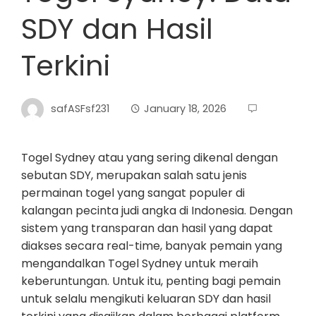
SDY dan Hasil
Terkini
safASFsf231
January 18, 2026
Togel Sydney atau yang sering dikenal dengan
sebutan SDY, merupakan salah satu jenis
permainan togel yang sangat populer di
kalangan pecinta judi angka di Indonesia. Dengan
sistem yang transparan dan hasil yang dapat
diakses secara real-time, banyak pemain yang
mengandalkan Togel Sydney untuk meraih
keberuntungan. Untuk itu, penting bagi pemain
untuk selalu mengikuti keluaran SDY dan hasil