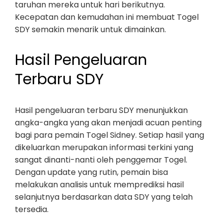
taruhan mereka untuk hari berikutnya.
Kecepatan dan kemudahan ini membuat Togel
SDY semakin menarik untuk dimainkan.
Hasil Pengeluaran
Terbaru SDY
Hasil pengeluaran terbaru SDY menunjukkan
angka-angka yang akan menjadi acuan penting
bagi para pemain Togel Sidney. Setiap hasil yang
dikeluarkan merupakan informasi terkini yang
sangat dinanti-nanti oleh penggemar Togel.
Dengan update yang rutin, pemain bisa
melakukan analisis untuk memprediksi hasil
selanjutnya berdasarkan data SDY yang telah
tersedia.