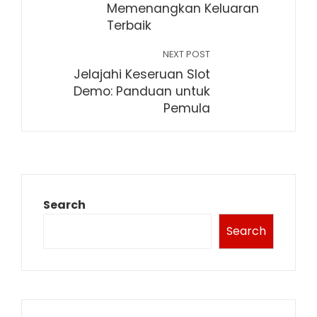
Memenangkan Keluaran
Terbaik
NEXT POST
Jelajahi Keseruan Slot
Demo: Panduan untuk
Pemula
Search
Search