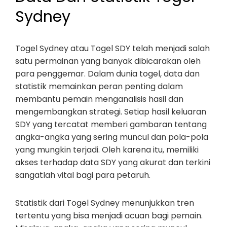
Sydney
Togel Sydney atau Togel SDY telah menjadi salah
satu permainan yang banyak dibicarakan oleh
para penggemar. Dalam dunia togel, data dan
statistik memainkan peran penting dalam
membantu pemain menganalisis hasil dan
mengembangkan strategi. Setiap hasil keluaran
SDY yang tercatat memberi gambaran tentang
angka-angka yang sering muncul dan pola-pola
yang mungkin terjadi. Oleh karena itu, memiliki
akses terhadap data SDY yang akurat dan terkini
sangatlah vital bagi para petaruh.
Statistik dari Togel Sydney menunjukkan tren
tertentu yang bisa menjadi acuan bagi pemain.