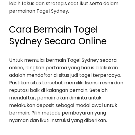
lebih fokus dan strategis saat ikut serta dalam
permainan Togel Sydney.
Cara Bermain Togel
Sydney Secara Online
Untuk memulai bermain Togel Sydney secara
online, langkah pertama yang harus dilakukan
adalah mendaftar di situs judi togel terpercaya.
Pastikan situs tersebut memiliki lisensi resmi dan
reputasi baik di kalangan pemain. Setelah
mendaftar, pemain akan diminta untuk
melakukan deposit sebagai modal awal untuk
bermain. Pilih metode pembayaran yang
nyaman dan ikuti instruksi yang diberikan.