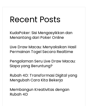
Recent Posts
KudaPoker: Sisi Mengasyikkan dan
Menantang dari Poker Online
Live Draw Macau: Menyaksikan Hasil
Permainan Togel Secara Realtime
Pengalaman Seru Live Draw Macau:
Siapa yang Beruntung?
Rubah 4D: Transformasi Digital yang
Mengubah Cara Kita Bekerja
Membangun Kreativitas dengan
Rubah 4D