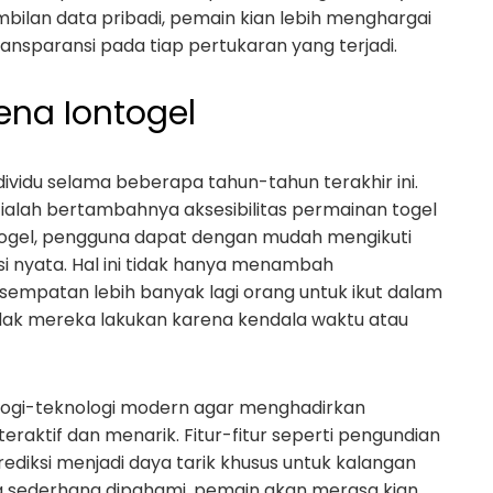
ilan data pribadi, pemain kian lebih menghargai
sparansi pada tiap pertukaran yang terjadi.
na Iontogel
ividu selama beberapa tahun-tahun terakhir ini.
 ialah bertambahnya aksesibilitas permainan togel
ntogel, pengguna dapat dengan mudah mengikuti
asi nyata. Hal ini tidak hanya menambah
empatan lebih banyak lagi orang untuk ikut dalam
tidak mereka lakukan karena kendala waktu atau
nologi-teknologi modern agar menghadirkan
raktif dan menarik. Fitur-fitur seperti pengundian
prediksi menjadi daya tarik khusus untuk kalangan
g sederhana dipahami, pemain akan merasa kian