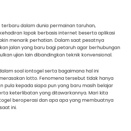
 terbaru dalam dunia permainan taruhan,
 kehadiran lapak berbasis internet beserta aplikasi
makin menarik perhatian. Dalam saat pesatnya
an jalan yang baru bagi petaruh agar berhubungan
an ujian lain dibandingkan teknik konvensional.
 dalam soal iontogel serta bagaimana hal ini
erasakan lotto. Fenomena tersebut tidak hanya
 pula kepada siapa pun yang baru masih belajar
ta keterlibatan yang ditawarkannya. Mari kita
ntogel beroperasi dan apa apa yang membuatnya
aat ini.