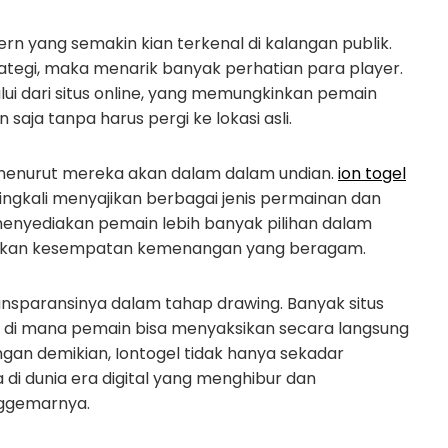
rn yang semakin kian terkenal di kalangan publik.
ategi, maka menarik banyak perhatian para player.
i dari situs online, yang memungkinkan pemain
saja tanpa harus pergi ke lokasi asli.
g menurut mereka akan dalam dalam undian.
ion togel
eringkali menyajikan berbagai jenis permainan dan
menyediakan pemain lebih banyak pilihan dalam
atkan kesempatan kemenangan yang beragam.
transparansinya dalam tahap drawing. Banyak situs
, di mana pemain bisa menyaksikan secara langsung
an demikian, Iontogel tidak hanya sekadar
 di dunia era digital yang menghibur dan
ggemarnya.