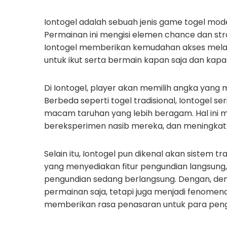
Iontogel adalah sebuah jenis game togel mode
Permainan ini mengisi elemen chance dan str
Iontogel memberikan kemudahan akses melalu
untuk ikut serta bermain kapan saja dan kapan 
Di Iontogel, player akan memilih angka yan
Berbeda seperti togel tradisional, Iontogel s
macam taruhan yang lebih beragam. Hal ini 
bereksperimen nasib mereka, dan meningk
Selain itu, Iontogel pun dikenal akan sistem 
yang menyediakan fitur pengundian langsung
pengundian sedang berlangsung. Dengan, deng
permainan saja, tetapi juga menjadi fenomena
memberikan rasa penasaran untuk para pen