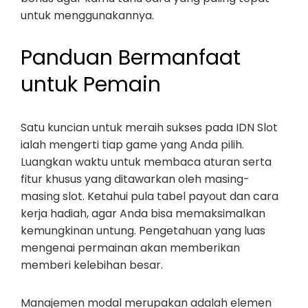
untuk menggunakannya.
Panduan Bermanfaat
untuk Pemain
Satu kuncian untuk meraih sukses pada IDN Slot
ialah mengerti tiap game yang Anda pilih.
Luangkan waktu untuk membaca aturan serta
fitur khusus yang ditawarkan oleh masing-
masing slot. Ketahui pula tabel payout dan cara
kerja hadiah, agar Anda bisa memaksimalkan
kemungkinan untung. Pengetahuan yang luas
mengenai permainan akan memberikan
memberi kelebihan besar.
Manajemen modal merupakan adalah elemen