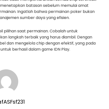
an menetapkan batasan sebelum memulai amat
rmainan. Ingatlah bahwa permainan poker bukan
manajemen sumber daya yang efisien.
l pilihan saat permainan. Cobalah untuk
gkan langkah terbaik yang harus diambil. Dengan
el dan mengelola chip dengan efektif, yang pada
untuk berhasil dalam game IDN Play.
afASFsf231