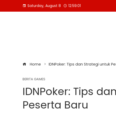
Skip
Saturday, August 8
12:59:01
to
content
Home
IDNPoker: Tips dan Strategi untuk P
BERITA GAMES
IDNPoker: Tips dan
Peserta Baru