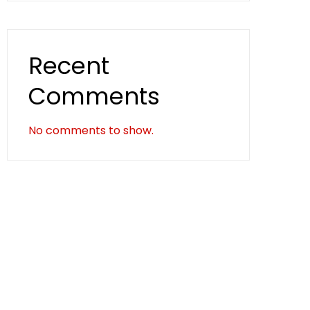
Recent
Comments
No comments to show.