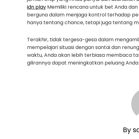
idn play
Memiliki rencana untuk bet Anda d
berguna dalam menjaga kontrol terhadap pe
hanya tentang chance, tetapi juga tentang 
Terakhir, tidak tergesa-gesa dalam mengambi
mempelajari situasi dengan santai dan renun
waktu, Anda akan lebih terbiasa membaca tab
gilirannya dapat meningkatkan peluang Anda 
By s