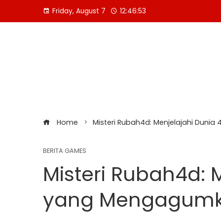
Skip
Friday, August 7
12:46:53
to
content
Home
Misteri Rubah4d: Menjelajahi Dun
BERITA GAMES
Misteri Rubah4d: 
yang Mengagum