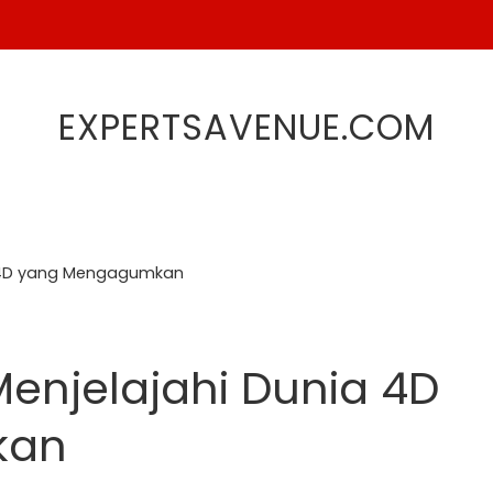
EXPERTSAVENUE.COM
ia 4D yang Mengagumkan
Menjelajahi Dunia 4D
kan