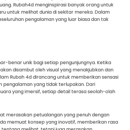
ruang. Rubah4d menginspirasi banyak orang untuk
ru untuk melihat dunia di sekitar mereka. Dalam
keseluruhan pengalaman yang luar biasa dan tak
benar unik bagi setiap pengunjungnya. Ketika
 akan disambut oleh visual yang menakjubkan dan
alam Rubah 4d dirancang untuk memberikan sensasi
n pengalaman yang tidak terlupakan. Dari
a yang imersif, setiap detail terasa seolah-olah
pat merasakan petualangan yang penuh dengan
g ada memuat konsep yang inovatif, memberikan rasa
a tentang melihat, tetapi juga merasakan