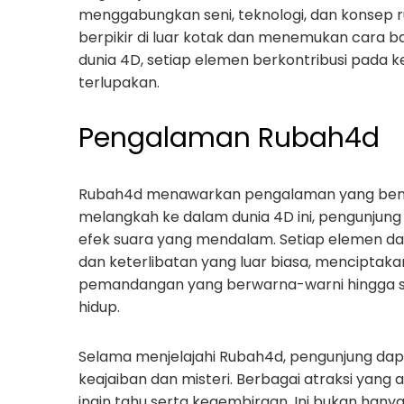
menggabungkan seni, teknologi, dan konsep 
berpikir di luar kotak dan menemukan cara ba
dunia 4D, setiap elemen berkontribusi pada 
terlupakan.
Pengalaman Rubah4d
Rubah4d menawarkan pengalaman yang benar-
melangkah ke dalam dunia 4D ini, pengunjung
efek suara yang mendalam. Setiap elemen d
dan keterlibatan yang luar biasa, menciptaka
pemandangan yang berwarna-warni hingga suar
hidup.
Selama menjelajahi Rubah4d, pengunjung da
keajaiban dan misteri. Berbagai atraksi yan
ingin tahu serta kegembiraan. Ini bukan hany