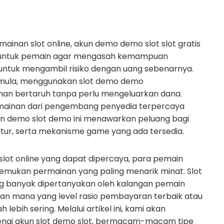
ainan slot online, akun demo demo slot slot gratis
gul untuk pemain agar mengasah kemampuan
tuk mengambil risiko dengan uang sebenarnya.
 pemula, menggunakan slot demo demo
n bertaruh tanpa perlu mengeluarkan dana.
mainan dari pengembang penyedia terpercaya
kun demo slot demo ini menawarkan peluang bagi
itur, serta mekanisme game yang ada tersedia.
slot online yang dapat dipercaya, para pemain
mukan permainan yang paling menarik minat. Slot
yang banyak dipertanyakan oleh kalangan pemain
nan mana yang level rasio pembayaran terbaik atau
bih sering. Melalui artikel ini, kami akan
i akun slot demo slot, bermacam-macam tipe