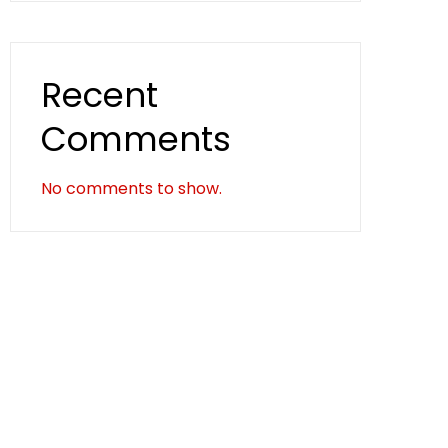
Recent
Comments
No comments to show.