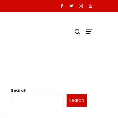
Search
Search