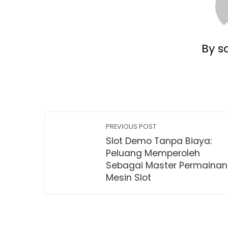
By s
PREVIOUS POST
Slot Demo Tanpa Biaya:
Peluang Memperoleh
Sebagai Master Permainan
Mesin Slot