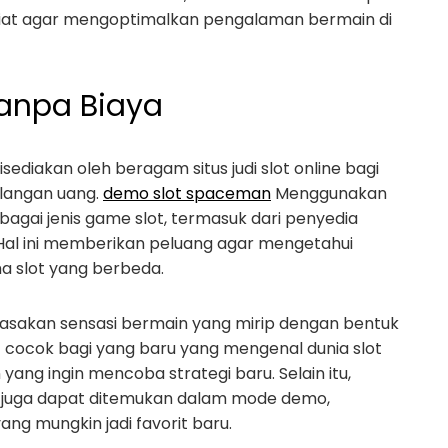
 kiat agar mengoptimalkan pengalaman bermain di
Tanpa Biaya
sediakan oleh beragam situs judi slot online bagi
langan uang.
demo slot spaceman
Menggunakan
gai jenis game slot, termasuk dari penyedia
. Hal ini memberikan peluang agar mengetahui
a slot yang berbeda.
sakan sensasi bermain yang mirip dengan bentuk
at cocok bagi yang baru yang mengenal dunia slot
ang ingin mencoba strategi baru. Selain itu,
ni juga dapat ditemukan dalam mode demo,
 mungkin jadi favorit baru.