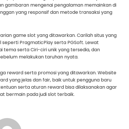
ikan gambaran mengenai pengalaman memainkan di
langgan yang responsif dan metode transaksi yang
varian game slot yang ditawarkan. Carilah situs yang
l seperti PragmaticPlay serta PGSoft. Lewat
tema serta Ciri-ciri unik yang tersedia, dan
 sebelum melakukan taruhan nyata.
uga reward serta promosi yang ditawarkan. Website
 yang jelas dan fair, baik untuk pengguna baru
tentuan serta aturan reward bisa dilaksanakan agar
 bermain pada judi slot terbaik.