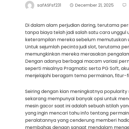
safASFsf231
December 21, 2025
Di dalam alam perjudian daring, terutama perm
tanpa biaya telah jadi salah satu cara ung
keterampilan mereka sebelum memutuskan un
Untuk sejumlah pecinta judi slot, terutama
memungkinkan mereka merasakan pengalama
Dengan adanya berbagai macam variasi per
seperti misalnya Pragmatic serta PG Soft, a
menjelajahi beragam tema permainan, fitur-f
Seiring dengan kian meningkatnya popularity 
sekarang mempunyai banyak opsi untuk mene
mesin gacor saat ini adalah sebuah istilah 
yang ingin mencari tahu info tentang permai
peralatannya yang cenderung memberi hadiah le
membahas dengan sangat mendalam mengena