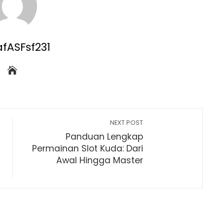
afASFsf231
NEXT POST
Panduan Lengkap
Permainan Slot Kuda: Dari
Awal Hingga Master