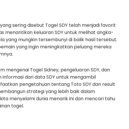
yang sering disebut Togel SDY telah menjadi favorit
sias menantikan keluaran SDY untuk melihat angka-
 yang mungkin tersembunyi di balik hasil tersebut.
 pemain yang ingin meningkatkan peluang mereka
umnya.
alam mengenai Togel Sidney, pengeluaran SDY, dan
nformasi dari data SDY untuk mengambil
faatkan pengetahuan tentang Toto SDY dan result
 membangun strategi yang lebih baik dalam
ita menyelami dunia menarik ini dan mencari tahu
nan togel.