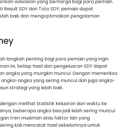
ikan wawasan yang berharga bagi para pemain.
 Result SDY dan Toto SDY, pemain dapat
lebih baik dan mengoptimalkan pengalaman
ney
ah langkah penting bagi para pemain yang ingin
 ini. Setiap hasil dari pengeluaran SDY dapat
n angka yang mungkin muncul. Dengan memeriksa
 angka-angka yang sering muncul dan juga angka-
sun strategi yang lebih baik.
dengan melihat statistik keluaran dari waktu ke
lnya, beberapa angka bisa jadi lebih sering muncul
ngan tren musiman atau faktor lain yang
sering kali mencatat hasil sebelumnya untuk