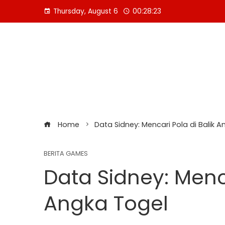
Skip
Thursday, August 6
00:28:23
to
content
Home
Data Sidney: Mencari Pola di Balik 
BERITA GAMES
Data Sidney: Menca
Angka Togel