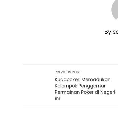
By s
PREVIOUS POST
Kudapoker: Memadukan
Kelompok Penggemar
Permainan Poker di Negeri
ini