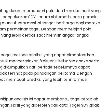
ting dalam memahami pola dan tren dari hasil yang
i pengeluaran SDY secara sistematis, para pemain
 muncul. Informasi ini sangat berharga bagi mereka
lam permainan togel. Dengan mempelajari pola
yang lebih cerdas saat memilih angka-angka
erbagai metode analisis yang dapat dimanfaatkan.
untuk mencerminkan frekuensi keluaran angka serta
ng dikumpulkan dari periode sebelumnya dapat
dak terlihat pada pandangan pertama. Dengan
at membuat prediksi yang lebih terinformasi
ipun analisis ini dapat membantu, togel tetaplah
n. Hasil yang diperoleh dari data Togel SDY tidak