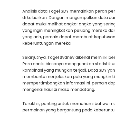
Analisis data Togel SDY memainkan peran pen
di keluarkan. Dengan mengumpulkan data dar
dapat mulai melihat angka-angka yang sering
yang ingin meningkatkan peluang mereka da
yang ada, pemain dapat membuat keputusan 
keberuntungan mereka.
Selanjutnya, Togel Sydney dikenal memiliki b
Para analis biasanya menggunakan statistik 
kombinasi yang mungkin terjadi. Data SDY ya
membantu menjelaskan pola yang mungkin ti
mempertimbangkan informasi ini, pemain dap
mengenai hasil di masa mendatang.
Terakhir, penting untuk memahami bahwa mesk
permainan yang bergantung pada keberuntunga